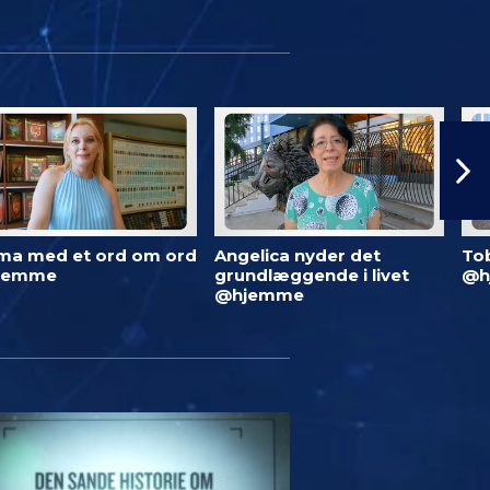
ma med et ord om ord
Angelica nyder det
To
jemme
grundlæggende i livet
@h
@hjemme