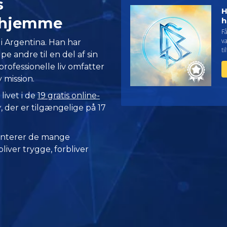
s
H
@hjemme
h
Få
v
 i Argentina. Han har
ti
pe andre til en del af sin
 professionelle liv omfatter
 mission.
livet i de
19 gratis online-
y
, der er tilgængelige på 17
nterer de mange
iver trygge, forbliver