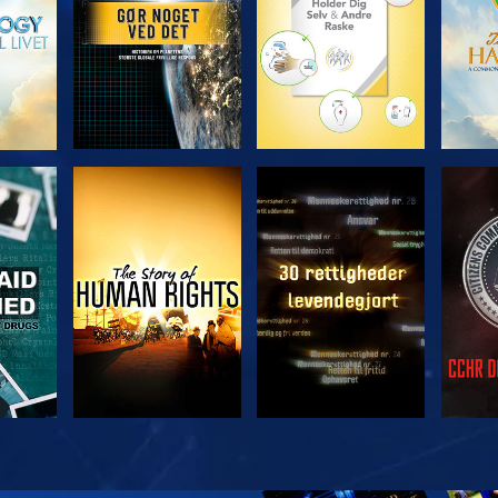
SE
SE