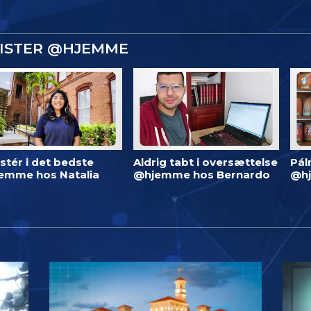
GISTER @HJEMME
stér i det bedste
Aldrig tabt i oversættelse
Pál
emme hos Natalia
@hjemme hos Bernardo
@h