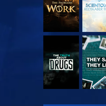
SE
SE