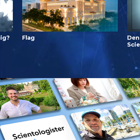
lig?
Flag
Den
Sci