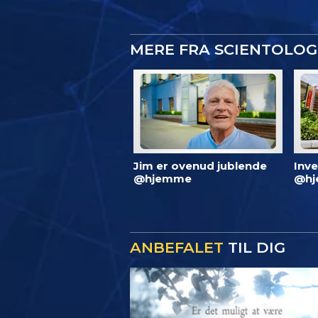
MERE FRA SCIENTOLO
Jim er ovenud jublende
Inve
@hjemme
@hj
ANBEFALET
TIL DIG