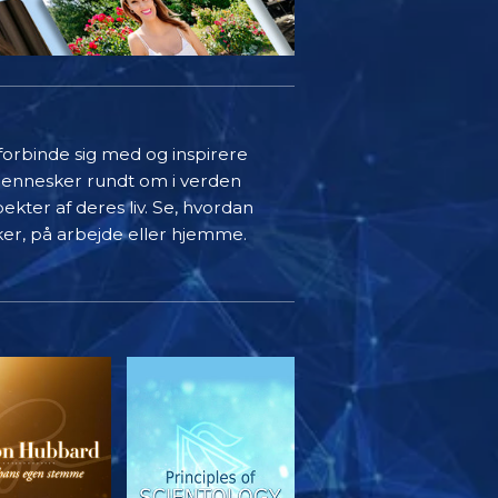
 forbinde sig med og inspirere
mennesker rundt om i verden
ekter af deres liv. Se, hvordan
ker, på arbejde eller hjemme.