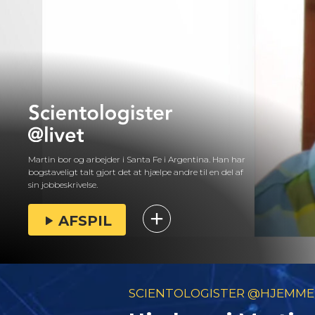
Martin bor og arbejder i Santa Fe i Argentina. Han har
bogstaveligt talt gjort det at hjælpe andre til en del af
sin jobbeskrivelse.
AFSPIL
SCIENTOLOGISTER @HJEMME