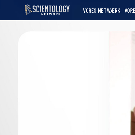
VORES NETWÆRK
VOR