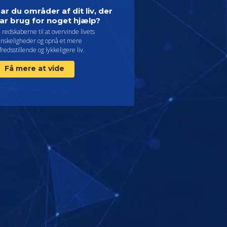
ar du områder af dit liv, der
ar brug for noget hjælp?
 redskaberne til at overvinde livets
anskeligheder og opnå et mere
lfredsstillende og lykkeligere liv.
Få mere at vide