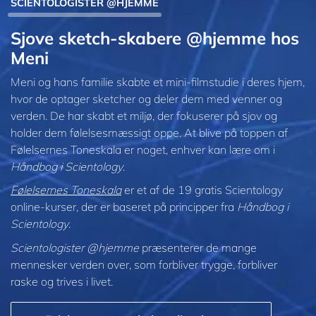
SCIENTOLOGISTER @HJEMME
Sjove sketch-skabere @hjemme hos
Meni
Meni og hans familie skabte et mini-filmstudie i deres hjem,
hvor de optager sketcher og deler dem med venner og
verden. De har skabt et miljø, der fokuserer på sjov og
holder dem følelsesmæssigt oppe. At blive på toppen af
Følelsernes Toneskala er noget, enhver kan lære om i
Håndbog i Scientology
.
Følelsernes Toneskala
er et af de 19 gratis Scientology
online-kurser, der er baseret på principper fra
Håndbog i
Scientology
.
Scientologister @hjemme
præsenterer de mange
mennesker verden over, som forbliver trygge, forbliver
raske og trives i livet.