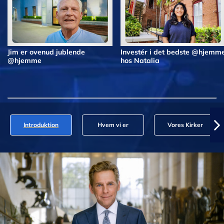
Jim er ovenud jublende
Investér i det bedste @hjemm
@hjemme
hos Natalia
Introduktion
Hvem vi er
Vores Kirker