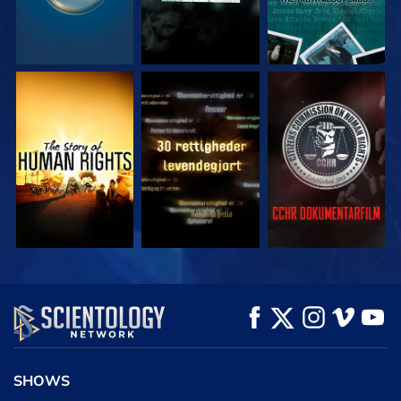
SE
SE
SE
SE
SE
UDFORSK SERIEN
SHOWS