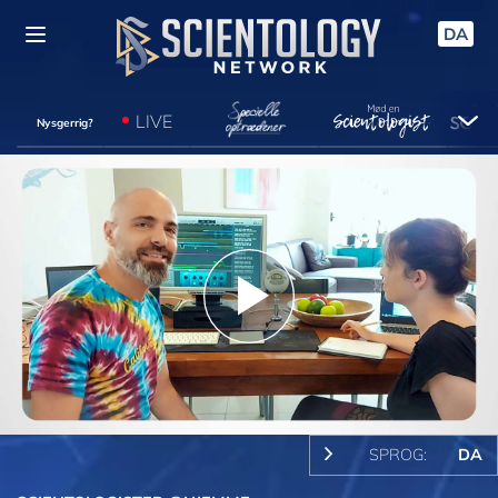
DA
LIVE
Nysgerrig?
Play
Video
SPROG:
DA