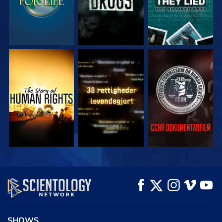
SE
SE
SE
SE
SE
UDFORSK SERIEN
SHOWS