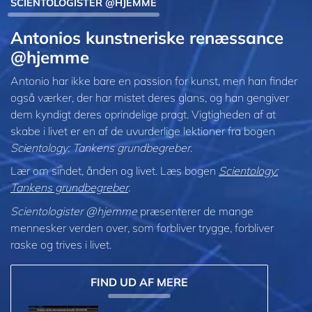
SCIENTOLOGISTER @HJEMME
Antonios kunstneriske renæssance
@hjemme
Antonio har ikke bare en passion for kunst, men han finder
også værker, der har mistet deres glans, og han gengiver
dem kyndigt deres oprindelige pragt. Vigtigheden af at
skabe i livet er en af de uvurderlige lektioner fra bogen
Scientology: Tankens grundbegreber
.
Lær om sindet, ånden og livet. Læs bogen
Scientology:
Tankens grundbegreber
.
Scientologister @hjemme
præsenterer de mange
mennesker verden over, som forbliver trygge, forbliver
raske og trives i livet.
FIND UD AF MERE