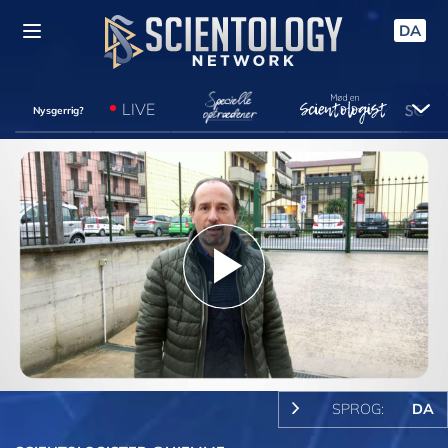
DA
LIVE
Nysgerrig?
Play
Video
SPROG:
DA