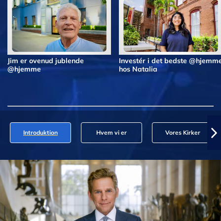
Jim er ovenud jublende
Investér i det bedste @hjemm
@hjemme
hos Natalia
Introduktion
Hvem vi er
Vores Kirker