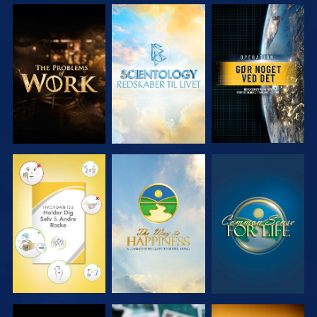
UDFORSK
UDFORSK
SE
SERIEN
SERIEN
SE
SE
SE