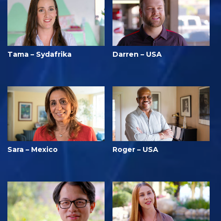
Tama – Sydafrika
Darren – USA
Sara – Mexico
Roger – USA