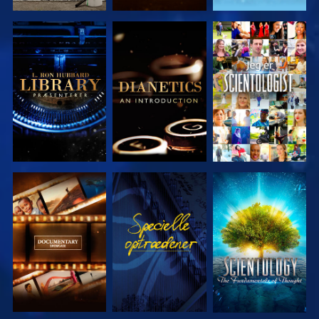
UDFORSK
UDFORSK
SE
SERIEN
SERIEN
UDFORSK
SE
UDFORSK
SERIEN
SERIEN