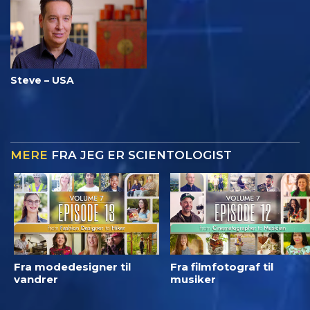
Steve – USA
MERE
FRA JEG ER SCIENTOLOGIST
Fra modedesigner til
Fra filmfotograf til
vandrer
musiker