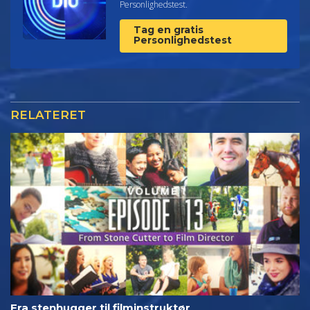
Personlighedstest.
Tag en gratis
Personlighedstest
RELATERET
Fra stenhugger til filminstruktør