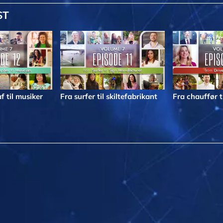
ST
f til musiker
Fra surfer til skiltefabrikant
Fra chauffør t