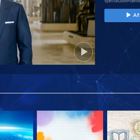
specialudsendelse
Af