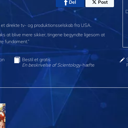
Del
Post
D
 et direkte tv- og produktionsselskab fra USA.
aks at blive mere sikker, tingene begyndte ligesom at
dre fundament.”
ion
Bestil et gratis
En beskrivelse af Scientology
-hæfte