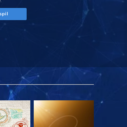
.
spil