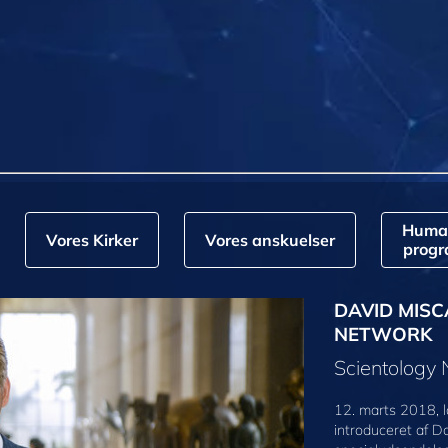
Huma
Vores Kirker
Vores anskuelser
prog
DAVID MISC
NETWORK
Scientology
12. marts 2018, l
introduceret af D