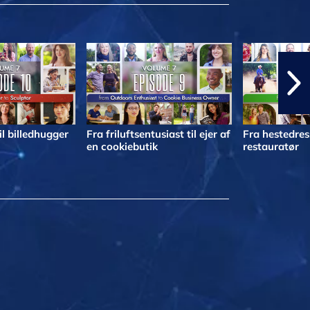
il billedhugger
Fra friluftsentusiast til ejer af
Fra hestedress
en cookiebutik
restauratør