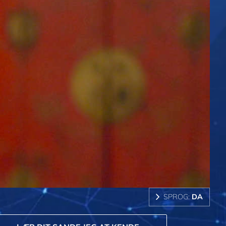
SPROG:
DA