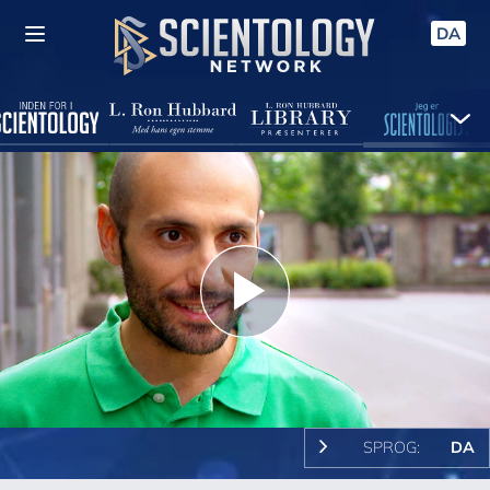
DA
Play
Video
SPROG:
DA