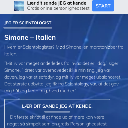
Lær dit sande JEG at kende
START
Gratis online personlighedstest
JEG ER SCIENTOLOGIST
Simone – Italien
Hvem er Scientologister? Mød Simone, en maratonløber fra
Italien.
”Mit liv var meget anderledes fra, hvad det er i dag,” siger
Simone. ”Idræt var overhovedet ikke min ting. Jeg var
doven, jeg var et sofadyr, og mit liv var meget ubalanceret.
Det største udbytte, jeg fik fra Scientology, var, at det gav
mig håb og lærte mig, hvad mod er.”
LÆR DIT SANDE JEG AT KENDE.
Dit første skridt til at finde ud af mere kan være
noget så simpelt som en gratis Personlighedstest.