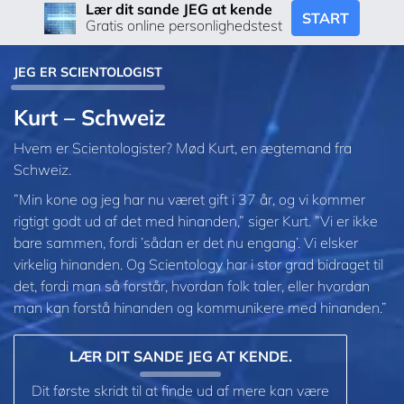
Lær dit sande JEG at kende
START
Gratis online personlighedstest
JEG ER SCIENTOLOGIST
Kurt – Schweiz
Hvem er Scientologister? Mød Kurt, en ægtemand fra
Schweiz.
”Min kone og jeg har nu været gift i 37 år, og vi kommer
rigtigt godt ud af det med hinanden,” siger Kurt. ”Vi er ikke
bare sammen, fordi ’sådan er det nu engang’. Vi elsker
virkelig hinanden. Og Scientology har i stor grad bidraget til
det, fordi man så forstår, hvordan folk taler, eller hvordan
man kan forstå hinanden og kommunikere med hinanden.”
LÆR DIT SANDE JEG AT KENDE.
Dit første skridt til at finde ud af mere kan være