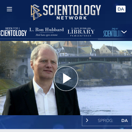
DA
Play
Video
SPROG:
DA