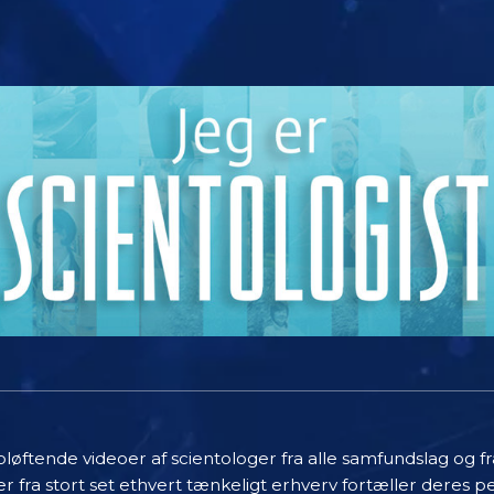
øftende videoer af scientologer fra alle samfundslag og fr
r fra stort set ethvert tænkeligt erhverv fortæller deres