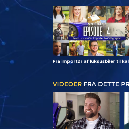
Fra importør af luksusbiler til kal
VIDEOER
FRA DETTE P