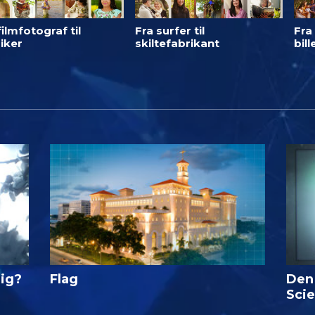
filmfotograf til
Fra surfer til
Fra 
iker
skiltefabrikant
bil
lig?
Flag
Den
Sci