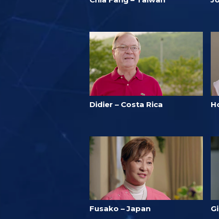
Didier – Costa Rica
H
Fusako – Japan
G