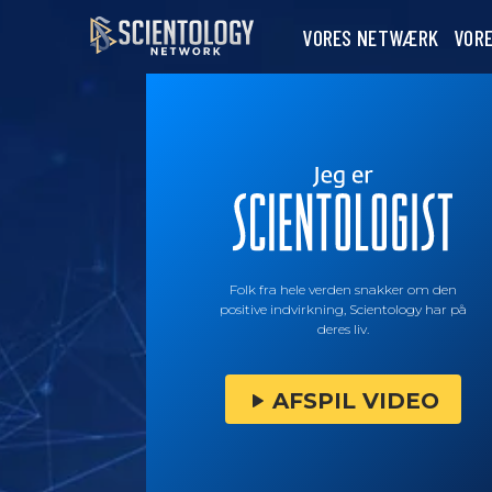
VORES NETWÆRK
VOR
Folk fra hele verden snakker om den
positive indvirkning, Scientology har på
deres liv.
AFSPIL VIDEO