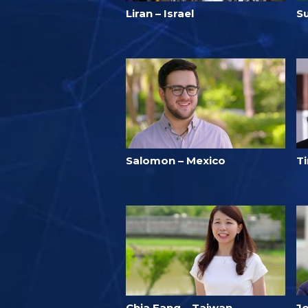
Liran – Israel
S
Salomon – Mexico
T
Chia Fang – Taiwan
J