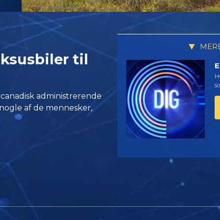
MERE
ksusbiler til
E
Hv
so
 canadisk administrerende
 nogle af de mennesker,