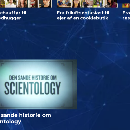
chauffør til
Fra friluftsentusiast til
Fra
ledhugger
ejer af en cookiebutik
res
 sande historie om
entology