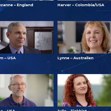
uzanne – England
Harver – Colombia/USA
im – USA
Lynne – Australien
oe – USA
Julie – Tjekkiet