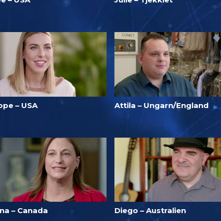
ope – USA
Attila – Ungarn/England
ina – Canada
Diego – Australien