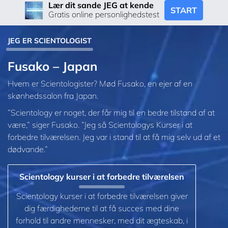
Lær dit sande JEG at kende
START
Gratis online personlighedstest
JEG ER SCIENTOLOGIST
Fusako – Japan
Hvem er Scientologister? Mød Fusako, en ejer af en
skønhedssalon fra Japan.
”Scientology er noget, der får mig til en bedre tilstand af at
være,” siger Fusako. ”Jeg så Scientologys Kurser i at
forbedre tilværelsen. Jeg var i stand til at få mig selv ud af et
dødvande.”
Scientology kurser i at forbedre tilværelsen
Scientology kurser i at forbedre tilværelsen giver
dig færdighederne til at få succes med dine
forhold til andre mennesker, med dit ægteskab, i