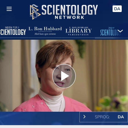
DA
Play
Video
SPROG:
DA