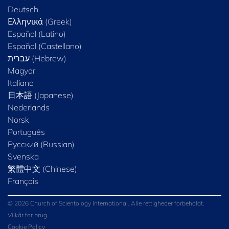
Deutsch
Ελληνικά (Greek)
Español (Latino)
Español (Castellano)
Magyar
Italiano
日本語 (Japanese)
Nederlands
Norsk
Português
Русский (Russian)
Svenska
繁體中文 (Chinese)
Français
© 2026 Church of Scientology International. Alle rettigheder forbeholdt.
Vilkår for brug
Cookie Policy