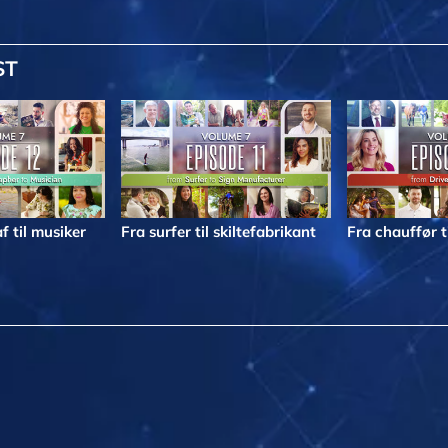
ST
f til musiker
Fra surfer til skiltefabrikant
Fra chauffør t