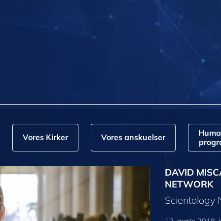
Huma
Vores Kirker
Vores anskuelser
prog
DAVID MISC
NETWORK
Scientology