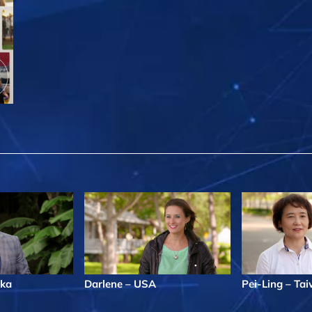
ika
Darlene – USA
Pei-Ling – Ta