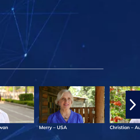
iwan
Merry – USA
Christian – A