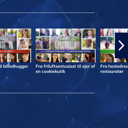
il billedhugger
Fra friluftsentusiast til ejer af
Fra hestedress
en cookiebutik
restauratør