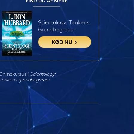
FIND UD AF MERE
Scientology: Tankens
Grundbegreber
KØB NU
Onlinekursus i
Scientology:
Tankens grundbegreber