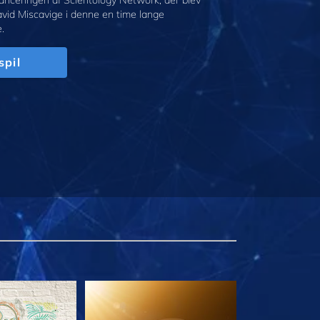
anceringen af Scientology Network, der blev
avid Miscavige i denne en time lange
.
spil