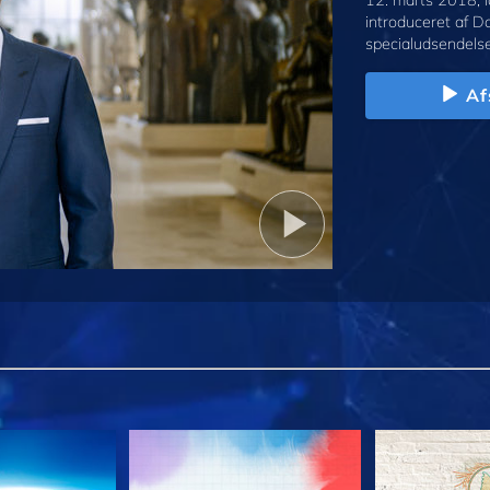
12. marts 2018, l
introduceret af D
specialudsendelse
Af