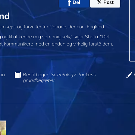
Del
Post
and
msejer og forvalter fra Canada, der bor i England.
 og til at kende mig som mig selv,” siger Sheila. “Det
il at kommunikere med en anden og virkelig forstå dem.
ion
Bestil bogen
Scientology: Tankens
grundbegreber