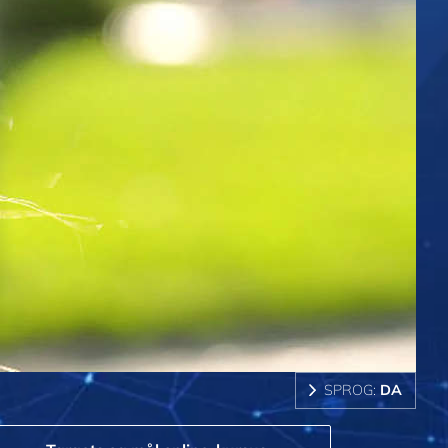
SPROG:
DA