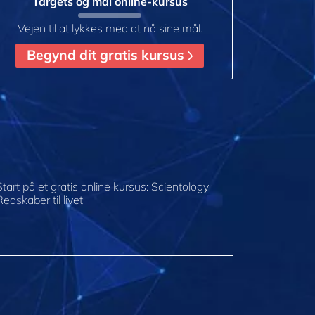
Targets og mål online-kursus
Vejen til at lykkes med at nå sine mål.
Begynd dit gratis kursus
Start på et gratis online kursus: Scientology
Redskaber til livet