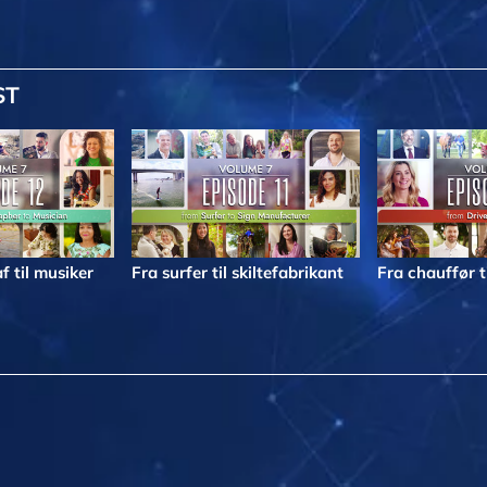
ST
f til musiker
Fra surfer til skiltefabrikant
Fra chauffør t