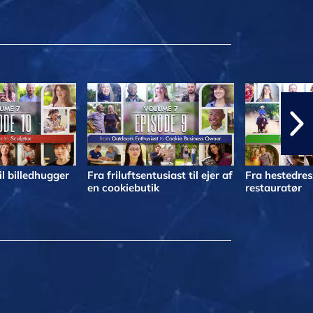
il billedhugger
Fra friluftsentusiast til ejer af
Fra hestedress
en cookiebutik
restauratør