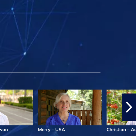
iwan
Merry – USA
Christian – A