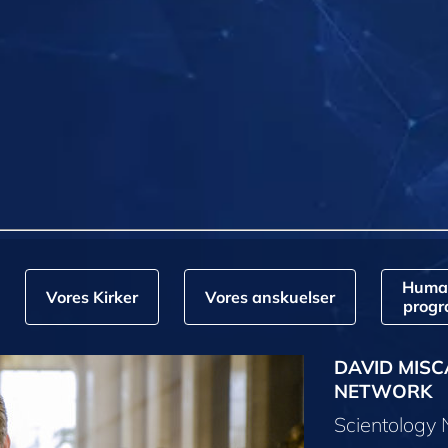
Huma
Vores Kirker
Vores anskuelser
prog
DAVID MISC
NETWORK
Scientology