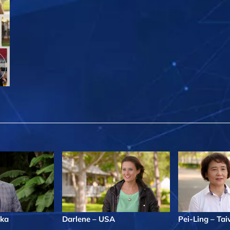
ika
Darlene – USA
Pei-Ling – Ta