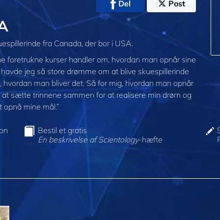
Del
Post
A
spillerinde fra Canada, der bor i USA.
mine foretrukne kurser handler om, hvordan man opnår sine
 havde jeg så store drømme om at blive skuespillerinde
m, hvordan man bliver det. Så for mig, hvordan man opnår
r at sætte trinnene sammen for at realisere min drøm og
at opnå mine mål.”
ion
Bestil et gratis
En beskrivelse af Scientology
-hæfte