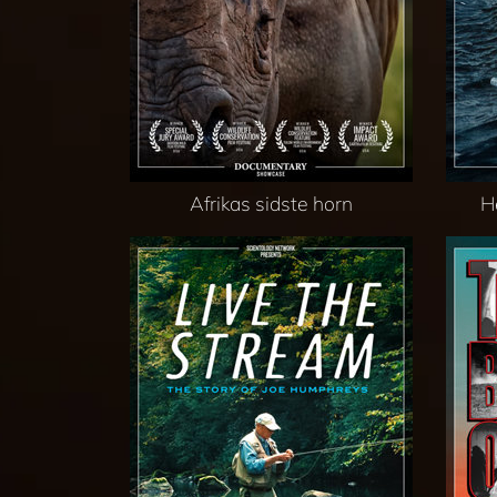
Afrikas sidste horn
H