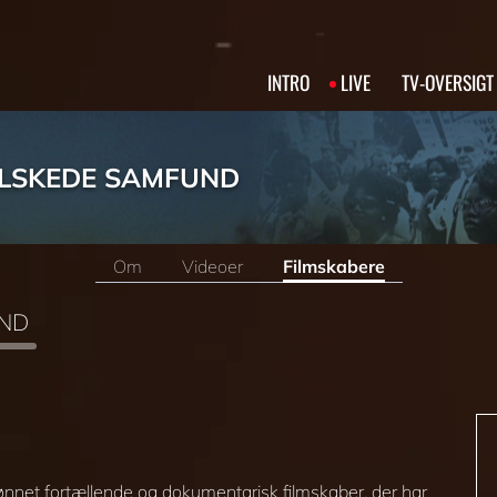
INTRO
LIVE
TV‑OVERSIGT
ELSKEDE SAMFUND
Om
Videoer
Filmskabere
UND
ønnet fortællende og dokumentarisk filmskaber, der har