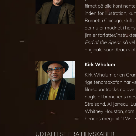
filmet på alle kontinent
inden for illustration, 
Burnett i Chicago, skif
der nu er modnet i han
Jim er forfatter/instruk
End of the Spear
, så ve
originale soundtracks a
Kirk Whalum
Kirk Whalum er en Gram
rige tenorsaxofon har v
filmsoundtracks og over
nogle af branchens mes
Streisand, Al Jarreau, L
Whitney Houston, som h
hendes megahit ”I Will
UDTALELSE FRA FILMSKABER