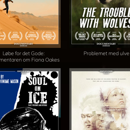
Løbe for det Gode:
Problemet med ulve
mentaren om Fiona Oakes