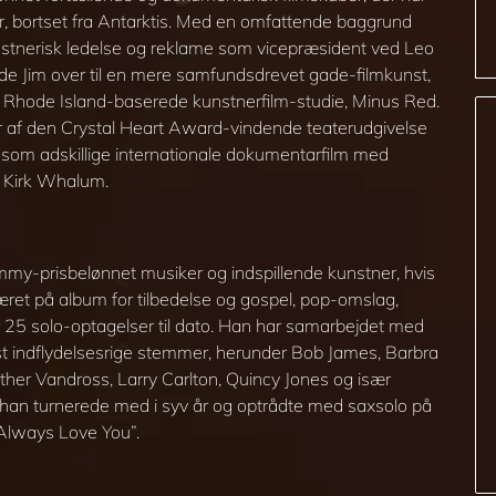
er, bortset fra Antarktis. Med en omfattende baggrund
kunstnerisk ledelse og reklame som vicepræsident ved Leo
tede Jim over til en mere samfundsdrevet gade-filmkunst,
s Rhode Island-baserede kunstnerfilm-studie, Minus Red.
tør af den Crystal Heart Award-vindende teaterudgivelse
l som adskillige internationale dokumentarfilm med
f Kirk Whalum.
my-prisbelønnet musiker og indspillende kunstner, hvis
æret på album for tilbedelse og gospel, pop-omslag,
 25 solo-optagelser til dato. Han har samarbejdet med
t indflydelsesrige stemmer, herunder Bob James, Barbra
uther Vandross, Larry Carlton, Quincy Jones og især
an turnerede med i syv år og optrådte med saxsolo på
 Always Love You”.