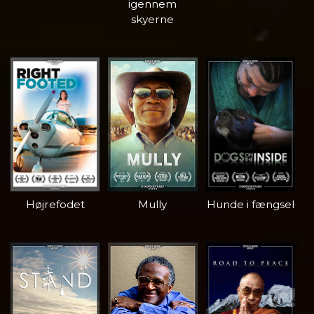
igennem
skyerne
Højrefodet
Mully
Hunde i fængsel