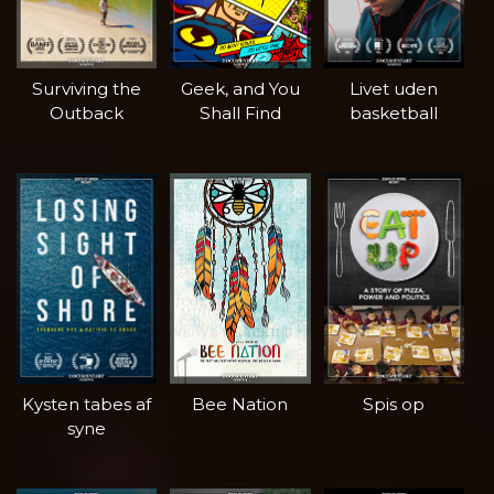
Surviving the
Geek, and You
Livet uden
Outback
Shall Find
basketball
Kysten tabes af
Bee Nation
Spis op
syne