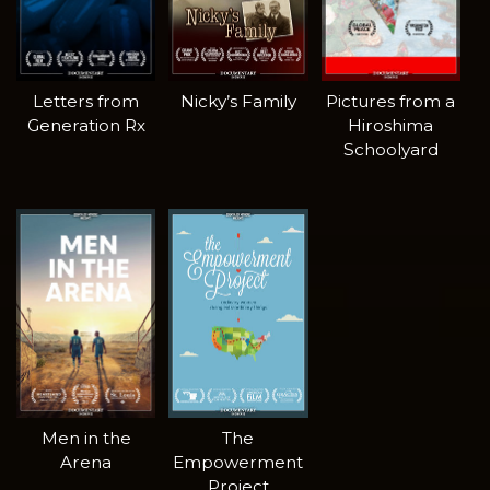
Letters from
Nicky’s Family
Pictures from a
Generation Rx
Hiroshima
Schoolyard
Men in the
The
Arena
Empowerment
Project