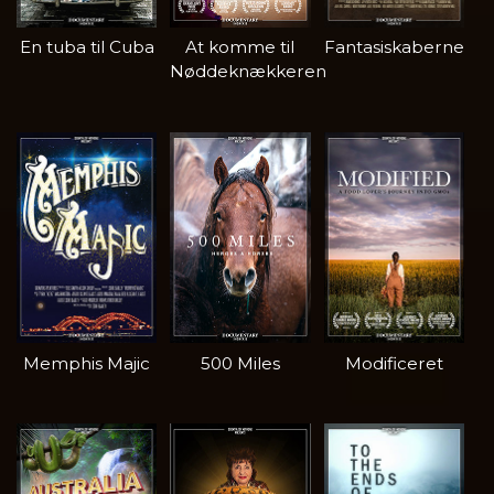
En tuba til Cuba
At komme til
Fantasiskaberne
Nøddeknækkeren
Memphis Majic
500 Miles
Modificeret