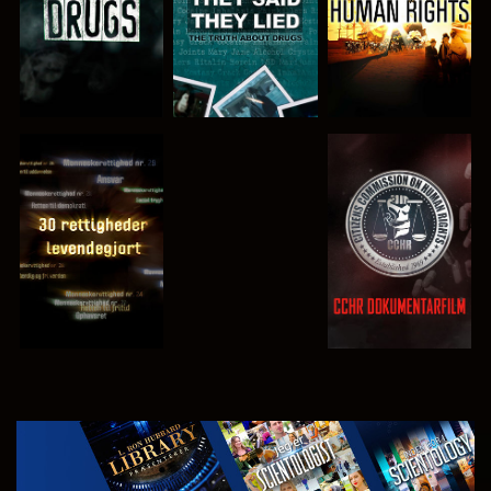
SE
SE
SE
SE
UDFORSK
SERIEN