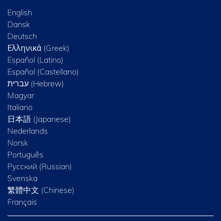
English
Dansk
Deutsch
Ελληνικά (Greek)
Español (Latino)
Español (Castellano)
Magyar
Italiano
日本語 (Japanese)
Nederlands
Norsk
Português
Русский (Russian)
Svenska
繁體中文 (Chinese)
Français