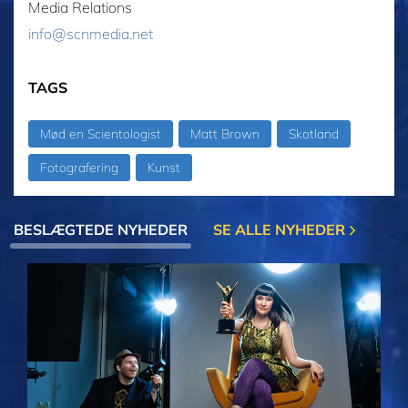
Media Relations
info@scnmedia.net
TAGS
Mød en Scientologist
Matt Brown
Skotland
Fotografering
Kunst
BESLÆGTEDE NYHEDER
SE ALLE NYHEDER