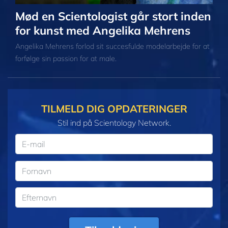
Mød en Scientologist går stort inden
for kunst med Angelika Mehrens
Angelika Mehrens forlod sit succesfulde modelarbejde for at
forfølge sin passion for at male.
TILMELD DIG OPDATERINGER
Stil ind på Scientology Network.