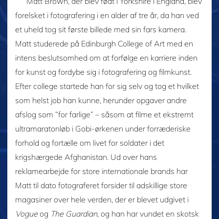
Matt Brown, der blev født i Yorkshire i England, blev
forelsket i fotografering i en alder af tre år, da han ved
et uheld tog sit første billede med sin fars kamera.
Matt studerede på Edinburgh College of Art med en
intens beslutsomhed om at forfølge en karriere inden
for kunst og fordybe sig i fotografering og filmkunst.
Efter college startede han for sig selv og tog et hvilket
som helst job han kunne, herunder opgaver andre
afslog som ”for farlige” – såsom at filme et ekstremt
ultramaratonløb i Gobi-ørkenen under forræderiske
forhold og fortælle om livet for soldater i det
krigshærgede Afghanistan. Ud over hans
reklamearbejde for store internationale brands har
Matt til dato fotograferet forsider til adskillige store
magasiner over hele verden, der er blevet udgivet i
Vogue
og
The Guardian
, og han har vundet en skotsk