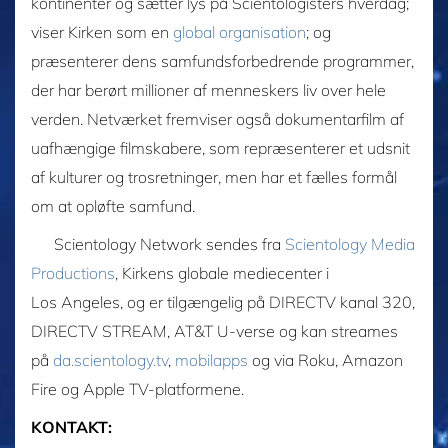
kontinenter og sætter lys på Scientologisters hverdag;
viser Kirken som en
global organisation
; og
præsenterer dens samfundsforbedrende programmer,
der har berørt millioner af menneskers liv over hele
verden. Netværket fremviser også dokumentarfilm af
uafhængige filmskabere, som repræsenterer et udsnit
af kulturer og trosretninger, men har et fælles formål
om at opløfte samfund.
Scientology Network sendes fra
Scientology Media
Productions
, Kirkens globale mediecenter i
Los Angeles, og er tilgængelig på DIRECTV kanal 320,
DIRECTV STREAM, AT&T U-verse og kan streames
på
da.scientology.tv
,
mobilapps
og via Roku, Amazon
Fire og Apple TV-platformene.
KONTAKT: