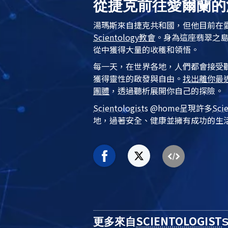
從捷克前往愛爾蘭的
湯瑪斯來自捷克共和國，但他目前在
Scientology
教會
。身為這座翡翠之
從中獲得大量的收穫和領悟。
每一天，在世界各地，人們都會接受
獲得靈性的啟發與自由。
找出離你最
團體
，透過聽析展開你自己的探險。
Scientologist
s @home
呈現許多
Sci
地，過著安全、健康並擁有成功的生
SCIENTOLOGIST
更多來自