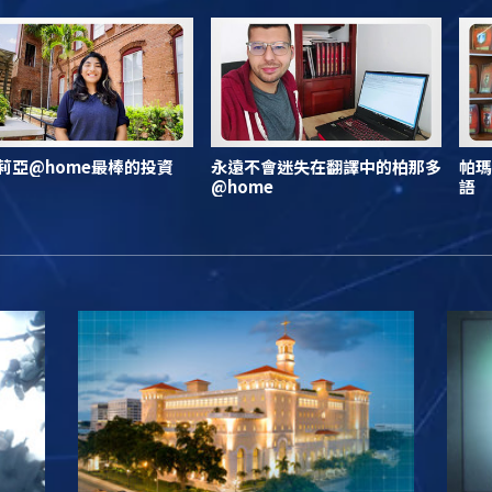
莉亞@home最棒的投資
永遠不會迷失在翻譯中的柏那多
帕瑪
@home
語