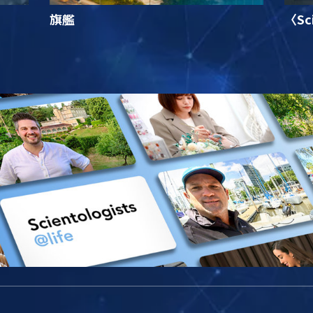
旗艦
〈Sc