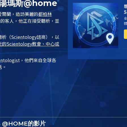
湯瑪斯@home
S
愛爾蘭，造訪美麗的
都柏林
島的客人，他正在接受
聽析
，並
聽析
（
Scientology
諮商），以
近的
Scientology
教會、中心或
entologist
，他們來自全球各
活。
S @HOME的影片