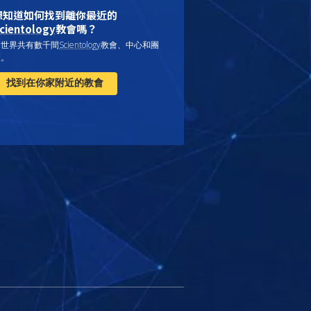
想知道如何找到離你最近的
cientology
教會嗎？
全世界共有數千間
Scientology
教會、中心和團
體。
找到在你家附近的教會