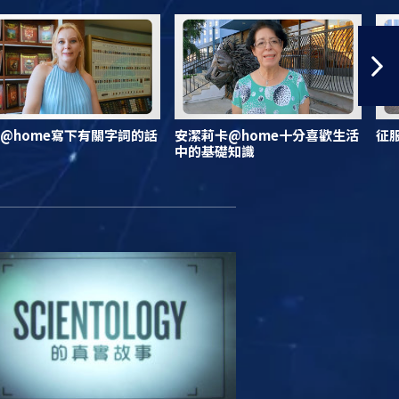
@home寫下有關字詞的話
安潔莉卡@home十分喜歡生活
征
中的基礎知識