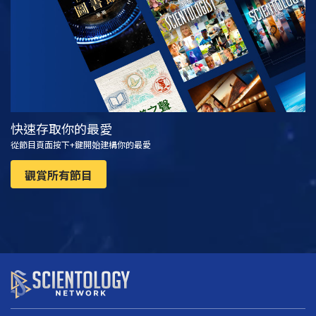
快速存取你的最愛
從節目頁面按下+鍵開始建構你的最愛
觀賞所有節目