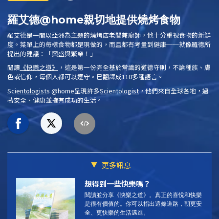
羅艾德@home親切地提供燒烤食物
羅艾德是一間以亞洲為主題的燒烤店老闆兼廚師，他十分重視食物的新鮮
度。菜單上的每樣食物都是現做的，而且都有考量到健康──就像羅德所
提出的建議：「興盛與繁榮！」
閱讀
《快樂之道》
，這是第一份完全基於常識的道德守則，不論種族、膚
色或信仰，每個人都可以遵守。已翻譯成110多種語言。
Scientologist
s @home
呈現許多
Scientologist
，他們來自全球各地，過
著安全、健康並擁有成功的生活。
更多訊息
想得到一些快樂嗎？
閱讀並分享《快樂之道》。
真正的喜悅和快樂
是很有價值的。你可以指出這條道路，朝更安
全、更快樂的生活邁進。