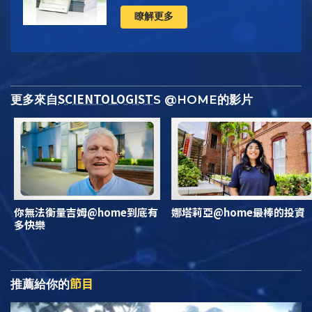
瞭解更多
SCIENTOLOGIST
更多來自
S @HOME的影片
你無法衡量吉姆@home到底有
娜塔莉亞@home最棒的投資
多快樂
節目
推薦給你的