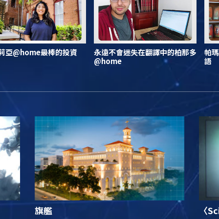
莉亞@home最棒的投資
永遠不會迷失在翻譯中的柏那多
帕瑪
@home
語
旗艦
〈Sc