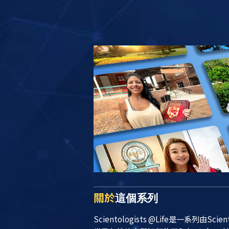
關於
這個系列
Scientologists @Life
是一系列由Sci