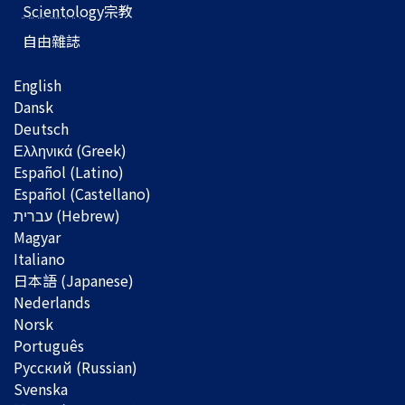
Scientology
宗教
自由雜誌
English
Dansk
Deutsch
Ελληνικά (Greek)
Español (Latino)
Español (Castellano)
Magyar
Italiano
日本語 (Japanese)
Nederlands
Norsk
Português
Русский (Russian)
Svenska