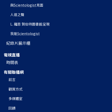
與
Scientologist
見面
人道之聲
L. 羅恩 賀伯特圖書館呈現
我是
Scientologist
紀錄片展示櫃
電視直播
時間表
有關聯播網
前言
觀賞方式
多媒體室
回饋