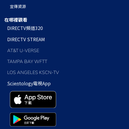
宣傳資源
在哪裡觀看
DIRECTV頻道320
DIRECTV STREAM
AT&T U-VERSE
TAMPA BAY WFTT
LOS ANGELES KSCN-TV
Scientology
電視App