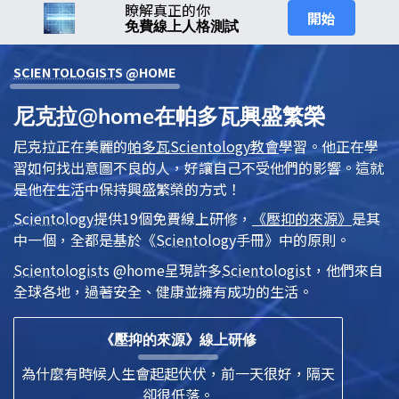
瞭解真正的你
開始
免費線上人格測試
SCIENTOLOGIST
S @HOME
尼克拉@home在帕多瓦興盛繁榮
尼克拉正在美麗的
帕多瓦
Scientology
教會
學習。他正在學
習如何找出意圖不良的人，好讓自己不受他們的影響。這就
是他在生活中保持興盛繁榮的方式！
Scientology
提供19個免費線上研修，
《壓抑的來源》
是其
中一個，全都是基於
《
Scientology
手冊》
中的原則。
Scientologist
s @home
呈現許多
Scientologist
，他們來自
全球各地，過著安全、健康並擁有成功的生活。
《壓抑的來源》線上研修
為什麼有時候人生會起起伏伏，前一天很好，隔天
卻很低落。