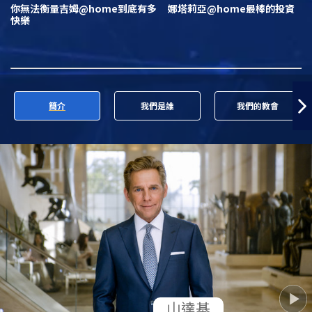
你無法衡量吉姆@home到底有多
娜塔莉亞@home最棒的投資
快樂
簡介
我們是誰
我們的教會