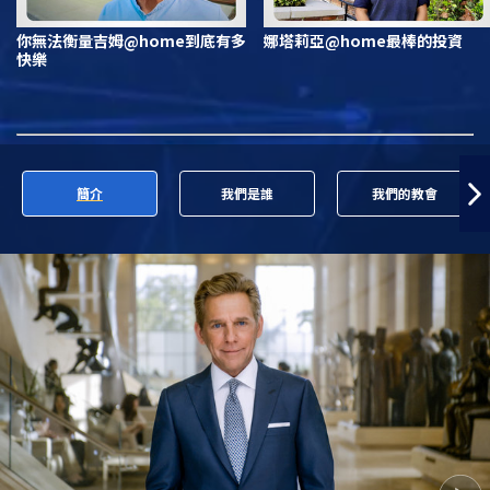
你無法衡量吉姆@home到底有多
娜塔莉亞@home最棒的投資
快樂
簡介
我們是誰
我們的教會