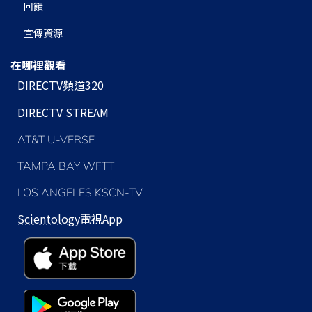
回饋
宣傳資源
在哪裡觀看
DIRECTV頻道320
DIRECTV STREAM
AT&T U-VERSE
TAMPA BAY WFTT
LOS ANGELES KSCN-TV
Scientology
電視App