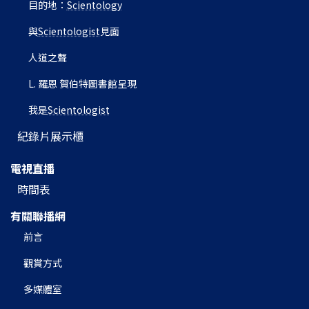
目的地：
Scientology
與
Scientologist
見面
人道之聲
L. 羅恩 賀伯特圖書館呈現
我是
Scientologist
紀錄片展示櫃
電視直播
時間表
有關聯播網
前言
觀賞方式
多媒體室