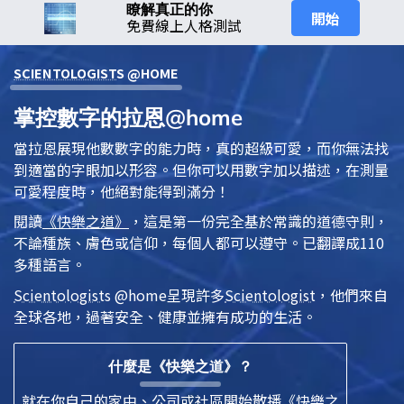
瞭解真正的你
開始
免費線上人格測試
SCIENTOLOGIST
S @HOME
掌控數字的拉恩@home
當拉恩展現他數數字的能力時，真的超級可愛，而你無法找
到適當的字眼加以形容。但你可以用數字加以描述，在測量
可愛程度時，他絕對能得到滿分！
閱讀
《快樂之道》
，這是第一份完全基於常識的道德守則，
不論種族、膚色或信仰，每個人都可以遵守。已翻譯成110
多種語言。
Scientologist
s @home
呈現許多
Scientologist
，他們來自
全球各地，過著安全、健康並擁有成功的生活。
什麼是《快樂之道》？
就在你自己的家中、公司或社區開始散播《快樂之