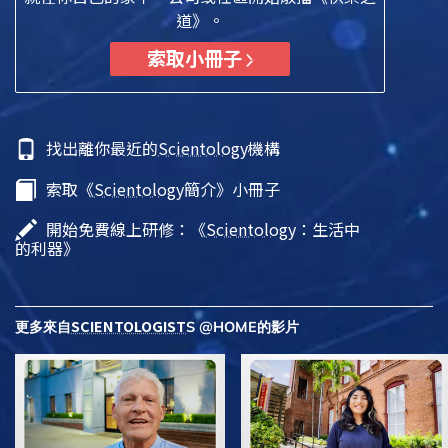
道》。
索取小冊子
找出離你最近的
Scientology
機構
索取《
Scientology
簡介》小冊子
開始免費線上研修：《
Scientology
：生活中
的利器》
SCIENTOLOGIST
更多來自
S @HOME的影片