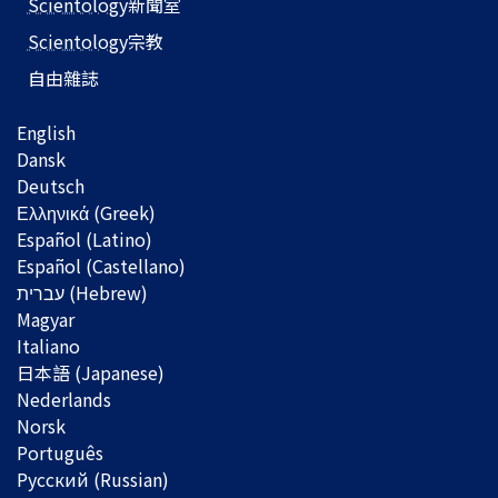
Scientology
新聞室
Scientology
宗教
自由雜誌
English
Dansk
Deutsch
Ελληνικά (Greek)
Español (Latino)
Español (Castellano)
Magyar
Italiano
日本語 (Japanese)
Nederlands
Norsk
Português
Русский (Russian)