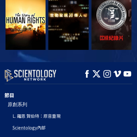
觀看
觀看
觀看
觀看
觀看
探索系列節目
節目
原創系列
L. 羅恩 賀伯特：原音重現
Scientology
內部