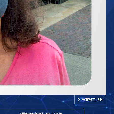
語言設定:
ZH