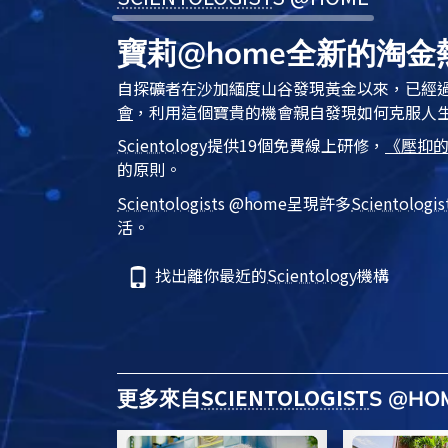
寶莉@home全新的淘金
自探礦者在沙加緬度山谷發現黃金以來，已經
會
，利用這個寶貴的機會親自發現如何克服人
Scientology
提供19個免費線上研修，
《壓抑
的原則。
Scientologist
s @home
呈現許多
Scientologis
活。
找出離你最近的
Scientology
機構
SCIENTOLOGIST
更多來自
S @H