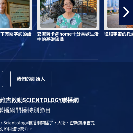
寫下有關字詞的話
安潔莉卡@home十分喜歡生活
征服宇宙的托碧
中的基礎知識
我們的
創始人
SCIENTOLOGY
維吉啟動
聯播網
聯播網開播特別節目
日，Scientology聯播網開播了，大衛．密斯凱維吉先
別節目進行簡介。