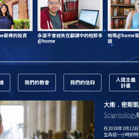
me最棒的投資
永遠不會迷失在翻譯中的柏那多
帕瑪@home
@home
語
人道主義
誰
我們的教會
我們的信仰
計畫
大衛．密斯凱
Scientology
在2018年3月12
生為這一小時的特