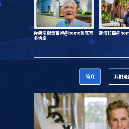
你無法衡量吉姆@home到底有
娜塔莉亞@ho
多快樂
簡介
我們是