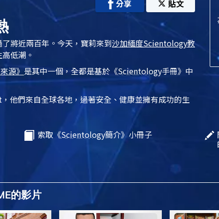
分享
貼文
熱
過了將近兩百年。今天，寶莉來到
沙加緬度
Scientology
教
生高低潮。
的來源》
是其中一個，全都是基於
《
Scientology
手冊》
中
t
，他們來自全球各地，過著安全、健康並擁有成功的生
索取《
Scientology
簡介》小冊子
OME的影片