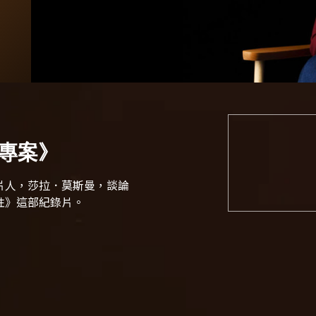
專案》
片人，莎拉．莫斯曼，談論
性》
這部紀錄片。