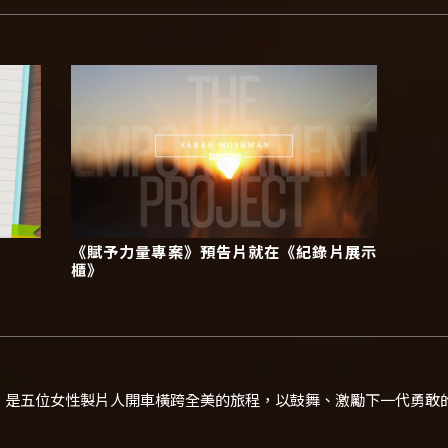
《賦予力量專案》預告片就在《紀錄片展示
櫃》
》
是五位女性製片人開車橫跨全美的旅程，以鼓舞、激勵下一代勇敢