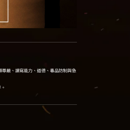
、人類尊嚴、讀寫能力、道德、毒品防制與急
界。