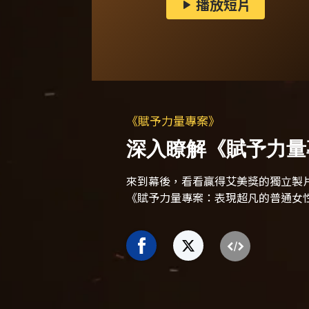
播放短片
《賦予力量專案》
深入瞭解《賦予力量
來到幕後，看看贏得艾美獎的獨立製
《賦予力量專案：表現超凡的普通女