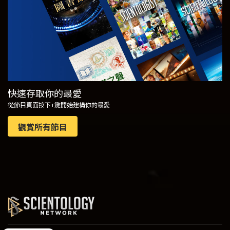
快速存取你的最愛
從節目頁面按下+鍵開始建構你的最愛
觀賞所有節目