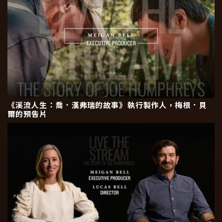
《溪流人生：喬．漢弗瑞的故事》執行製作人，梅根．貝
爾的預告片