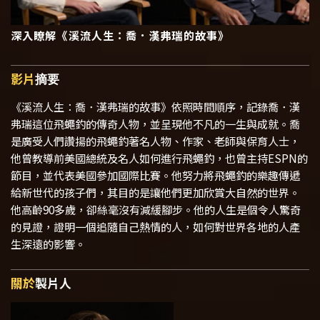
深入瞭解《溪流人生：喬．漢弗瑞的故事》
影片
摘要
《溪流人生：喬．漢弗瑞的故事》依照時間順序，記錄喬．漢
弗瑞這位飛蠅釣的傳奇人物，並呈現他不凡的一生與成就。喬
是廣受人們讚揚的飛蠅釣著名人物、作家、老師與保育人士，
他曾教導前美國總統及名人如何進行飛蠅釣，也曾主持ESPN的
節目，並代表美國參加國際比賽。他努力將飛蠅釣的樂趣傳遞
給新世代的孩子們，其目的是讓他們更加欣賞大自然的世界。
他高齡90多歲，卻絲毫沒有減緩腳步。他的人生是個令人驚奇
的見證，證明一個追隨自己熱情的人，如何對世界各地的人產
生深遠的影響。
關於
製片人