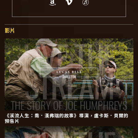
影片
《溪流人生：喬．漢弗瑞的故事》導演，盧卡斯．貝爾的
預告片