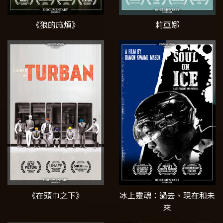
《狼的麻煩》
莉亞娜
《在頭巾之下》
冰上靈魂：過去、現在和未
來