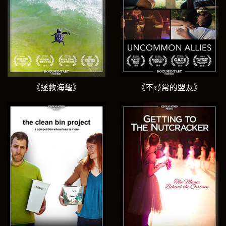
《拯救海龜》
《不尋常的盟友》