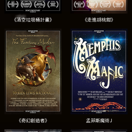
《清空垃圾桶計畫》
《走進胡桃鉗》
《奇幻創造者》
孟菲斯魔術J