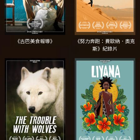
《古巴美食報導》
《努力奔跑：費歐納．奧克
斯》紀錄片