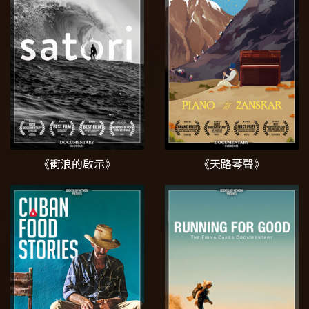
《衝浪的啟示》
《天路琴聲》