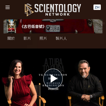
ZH
《古巴低音號》
關於
影片
照片
製片人
Play
Video