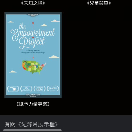
《未知之境》
《兒童菜單》
《賦予力量專案》
有關《紀錄片展示櫃》