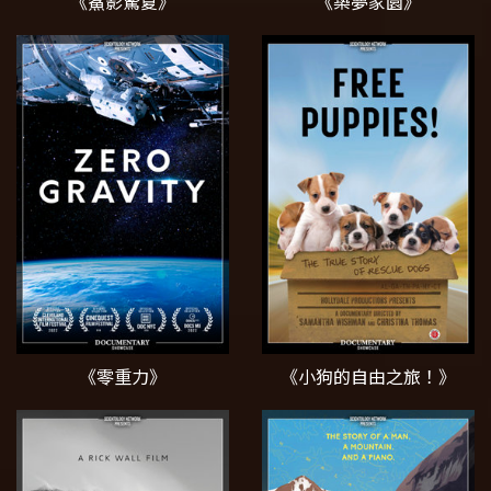
《鯊影驚夏》
《築夢家園》
《零重力》
《小狗的自由之旅！》