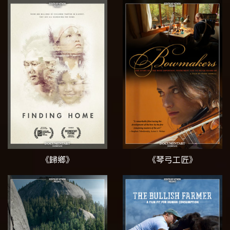
《歸鄉》
《琴弓工匠》