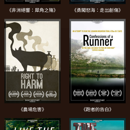
《非洲絕響：犀角之殤》
《勇闖怒海：走出創傷》
《農場危害》
《跑者的告白》