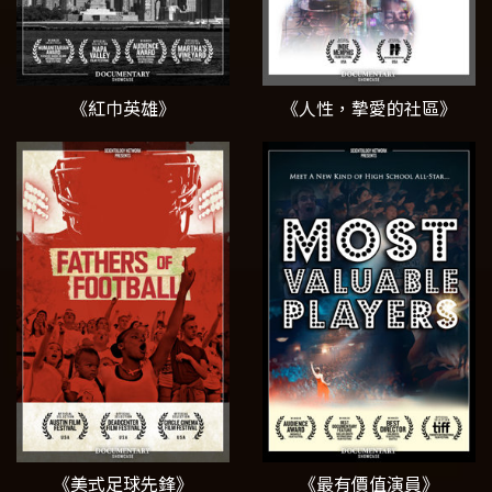
《紅巾英雄》
《人性，摯愛的社區》
《美式足球先鋒》
《最有價值演員》