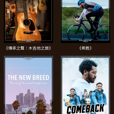
《傳承之聲：木吉他之旅》
《希甦》