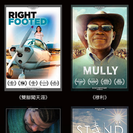
《雙腳闖天涯》
《穆利》