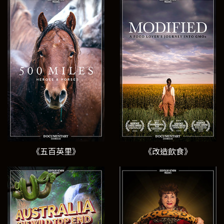
《五百英里》
《改造飲食》