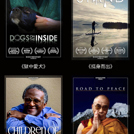
《獄中愛犬》
《挺身而出》