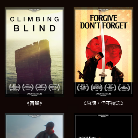
《盲攀》
《原諒，但不遺忘》