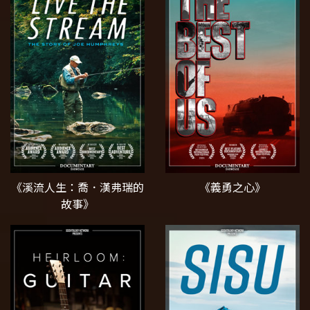
《溪流人生：喬．漢弗瑞的
《義勇之心》
故事》