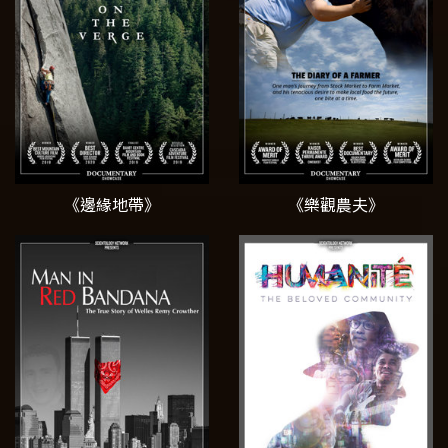
《邊緣地帶》
《樂觀農夫》