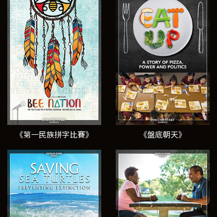
《第一民族拼字比賽》
《盤底朝天》