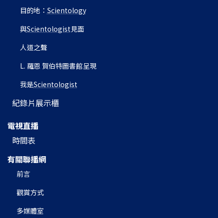
目的地：
Scientology
與
Scientologist
見面
人道之聲
L. 羅恩 賀伯特圖書館呈現
我是
Scientologist
紀錄片展示櫃
電視直播
時間表
有關聯播網
前言
觀賞方式
多媒體室