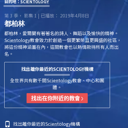
目的地：
SCIENTOLOGY
第 3 季， 影集 1 | 已播放： 2019年4月8日
都柏林
都柏林，愛爾蘭有著著名的詩人、舞蹈以及愉快的精神。
Scientology
教會致力於創造一個更繁榮且更興盛的社區，
將這份精神涵蓋在內，這間教會也以熱情款待所有人而出
名。
找出離你最近的
SCIENTOLOGY
機構
全世界共有數千間
Scientology
教會、中心和團
體。
找出在你附近的教會
找出離你最近的
Scientology
機構