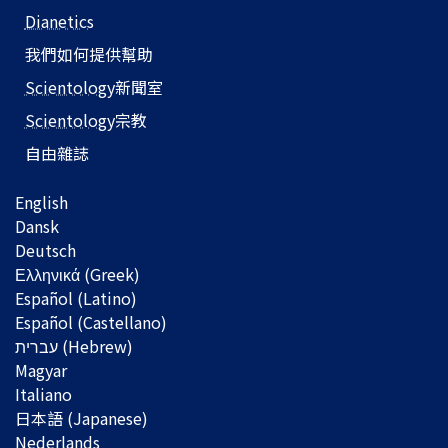
Dianetics
我們如何提供幫助
Scientology
新聞室
Scientology
宗教
自由雜誌
English
Dansk
Deutsch
Ελληνικά (Greek)
Español (Latino)
Español (Castellano)
Magyar
Italiano
日本語 (Japanese)
Nederlands