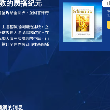
教的廣播紀元
會呈現給全世界，並回答好奇
Sc
點、山達基聯播網開始播映，立
全球數億人透過網路欣賞。在
旗艦大廈三層樓高的中庭，
山
，歡迎全世界來到山達基聯播
播網的消息