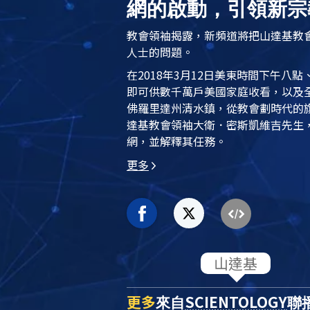
網的啟動，引領新宗
教會領袖揭露，新頻道將把山達基教
人士的問題。
在2018年3月12日美東時間下午八
即可供數千萬戶美國家庭收看，以及
佛羅里達州清水鎮，從教會劃時代的
達基教會領袖大衛．密斯凱維吉先生
網，並解釋其任務。
更多
更多
SCIENTOLOGY
來自
聯