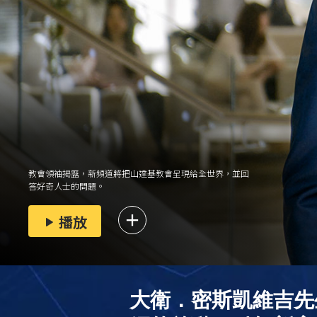
教會領袖揭露，新頻道將把山達基教會呈現給全世界，並回
答好奇人士的問題。
播放
大衛．密斯凱維吉先