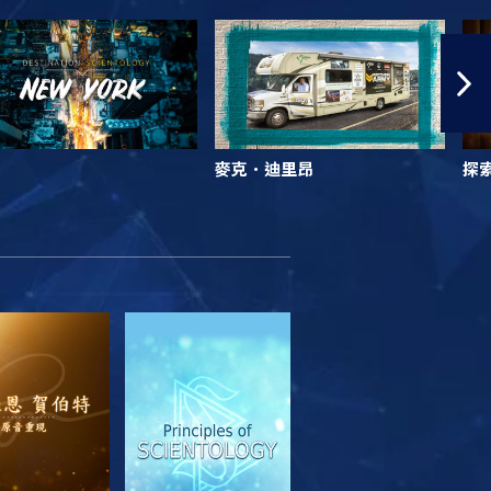
麥克．迪里昂
探