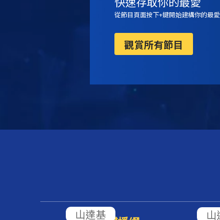
快速存取你的最愛
從節目頁面按下+鍵開始建構你的最愛
觀賞所有節目