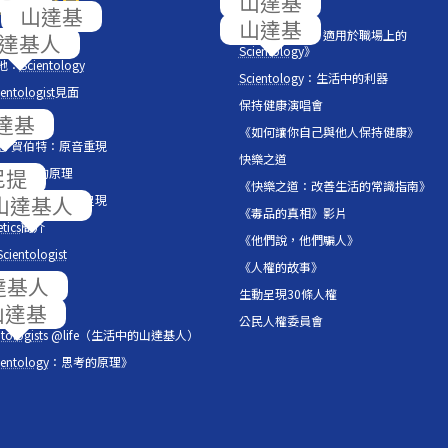
們的節目
《工作的問題：適用於職場上的
ntology
內部
Scientology
》
地：
Scientology
Scientology
：生活中的利器
entologist
見面
保持健康演唱會
之聲
《如何讓你自己與他人保持健康》
 羅恩 賀伯特：原音重現
快樂之道
ntology
的原理
《快樂之道：改善生活的常識指南》
 羅恩 賀伯特圖書館呈現
《毒品的真相》影片
tics
簡介
《他們說，他們騙人》
Scientologist
《人權的故事》
片展示櫃
生動呈現30條人權
的音符
公民人權委員會
tologist
s @life（生活中的山達基人）
ientology
：思考的原理》