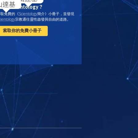
什麼是
Scientology
？
索取免費的《
Scientology
簡介》小冊子，
並發現
ientology
宗教通往靈性啟發與自由的道路。
索取你的免費小冊子