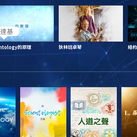
ntology
的原理
狄林班卓琴
紐約