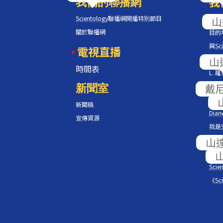
我
我們的聯播網
Scientology
聯播網開播特別節目
Scie
關於聯播網
目的
與
Sci
電視直播
人道
時間表
L.
新聞室
Scie
L.
新聞稿
Diane
宣傳資源
我是
紀錄
躍動
Scien
《
Sc