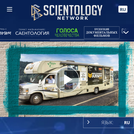
RU
Play
Video
ЯЗЫК:
RU