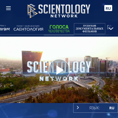
RU
Play
Video
ЯЗЫК:
RU