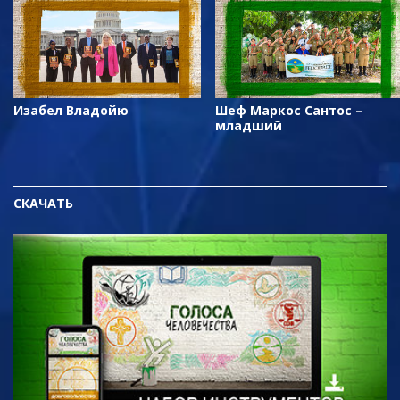
Изабел Владойю
Шеф Маркос Сантос –
младший
СКАЧАТЬ