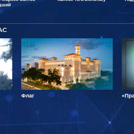
дший
АС
Флаг
«Пра