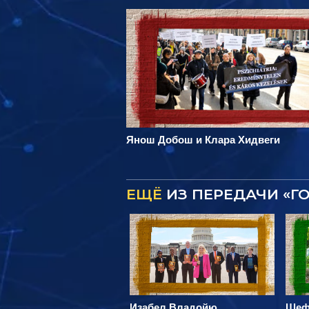
Янош Добош и Клара Хидвеги
ЕЩЁ
ИЗ ПЕРЕДАЧИ «Г
Изабел Владойю
Шеф