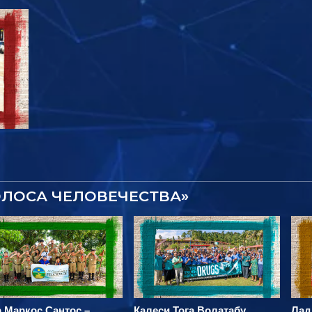
ОЛОСА ЧЕЛОВЕЧЕСТВА»
 Маркос Сантос –
Калеси Тога Волатабу
Лад