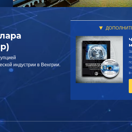
ДОПОЛНИТ
лара
Ч
р)
м
З
н
рупцией
п
еской индустрии в Венгрии.
ч
в