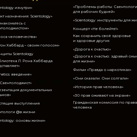
«Проблемы работы: Саентолог
entology изнутри»
для рабочих будней»
кт назначения: Scientology»
«Scientology: инструменты для ж
накомьтесь с
нтолоджистом»
Концерт «Не болейте!»
Как сохранить своё здоровье
оса человечества»
и здоровье других
Рон Хаббард – своим голосом»
«Дорога к счастью»
ципы Scientology
«Дорога к счастью: здравый смы
блиотека Л. Рона Хаббарда
для жизни»
дставляет»
Фильм «Правда о наркотиках»
netics: введение»
«Они сказали. Они солгали»
 Саентолоджист»
«История прав человека»
езентация документальных
ьмов»
«30 прав оживают на экране»
Гражданская комиссия по прав
стящие выступления
человека
нтологи @в жизни
entology: основы жизни»