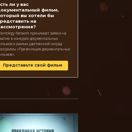
сть ли у вас
окументальный фильм,
оторый вы хотели бы
редставить на
рассмотрение?
cientology Network принимает заявки на
частие в конкурсе документальных
ильмов в рамках удостоенной наград
рограммы «Презентация документальных
ильмов».
Представьте свой фильм