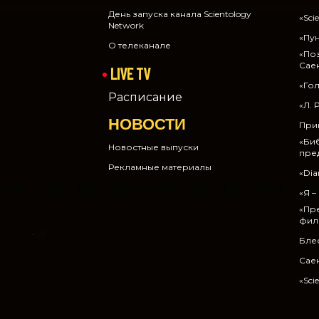
День запуска канала Scientology
«Sci
Network
«Пун
О телеканале
«Поз
Сае
LIVE TV
«Гол
Расписание
«Л. 
НОВОСТИ
Прин
«Би
Новостные выпуски
пре
Рекламные материалы
«Dia
«Я –
«Пр
фил
Бле
Сае
«Sci