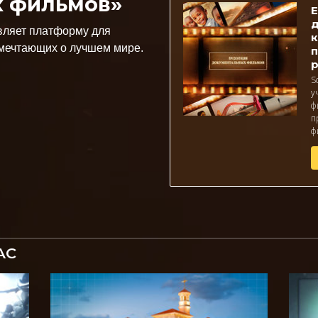
х фильмов»
Е
д
авляет платформу для
к
мечтающих о лучшем мире.
п
S
у
ф
п
ф
АС