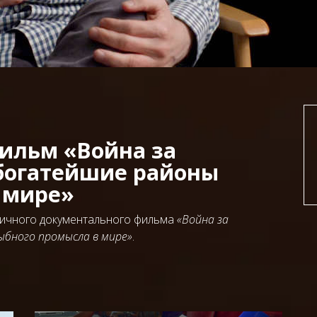
фильм «Война за
 богатейшие районы
 мире»
атичного документального фильма
«Война за
ыбного промысла в мире»
.