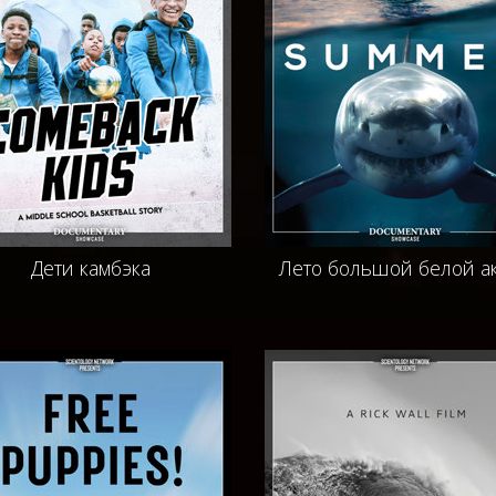
Дети камбэка
Лето большой белой а