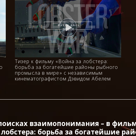
Тизер к фильму «Война за лобстера:
о
борьба за богатейшие районы рыбного
промысла в мире» с независимым
кинематографистом Дэвидом Абелем
поисках взаимопонимания – в филь
 лобстера: борьба за богатейшие ра