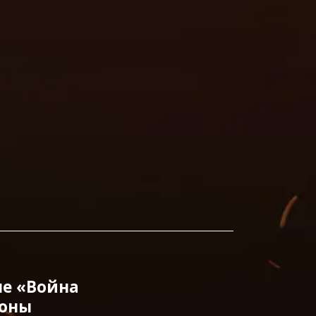
ме «Война
йоны