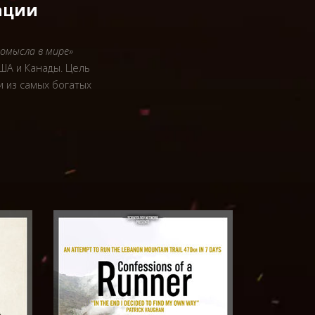
ации
ромысла в мире»
ША и Канады. Цель
и из самых богатых