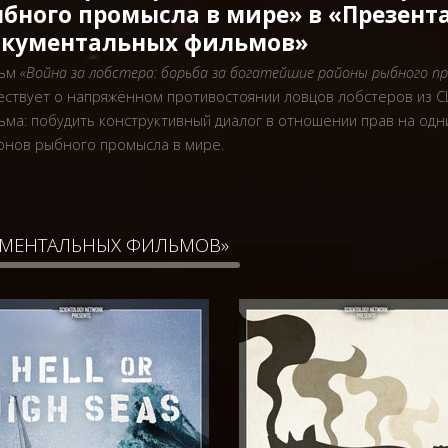
бного промысла в мире» в «Презент
кументальных фильмов»
льм
«Война за лобстера: борьба за богатейшие районы рыбного п
ествует о напряжённом противостоянии ловцов лобстеров из С
ьма: побудить конструктивный диалог в отношении прав на одн
онов рыбного промысла в мире.
УМЕНТАЛЬНЫХ ФИЛЬМОВ»