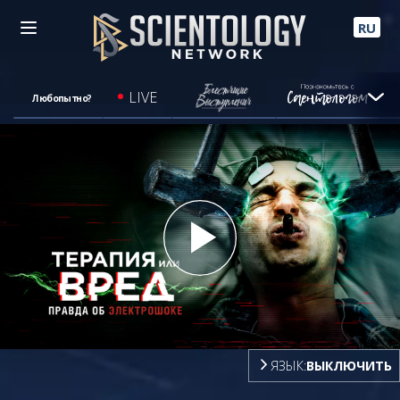
RU
LIVE
Любопытно?
Play
Video
ЯЗЫК:
ВЫКЛЮЧИТЬ