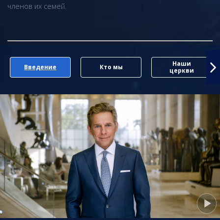
членов их семей.
Наши
Введение
Кто мы
церкви