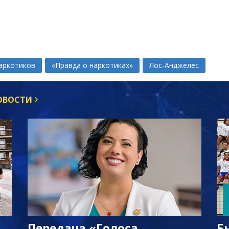
наркотиков
«Правда о наркотиках»
Лос‑Анджелес
НОВОСТИ
Передача «Голоса
Б