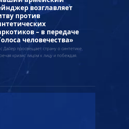
ейнджер возглавляет
итву против
интетических
аркотиков – в передаче
Голоса человечества»
с Дайер просвещает страну о синтетике,
речая кризис лицом к лицу и побеждая.