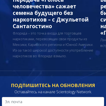
человечества» сажает
р
семена будущего без
б
наркотиков – с Джульетой
с
Сантагостино
н
«
Флорида – это точка входа для торговцев
наркотиками, перевозящих свои продукты из
Лэн
Мексики, Карибского региона и Южной Америки.
вст
й
Из-за такой широкой доступности употребление
наркотиков во Флориде взмыло.
ПОДПИШИТЕСЬ НА ОБНОВЛЕНИЯ
Оставайтесь на канале Scientology Network.