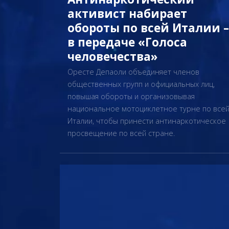
активист набирает
обороты по всей Италии –
в передаче «Голоса
человечества»
Оресте Депаоли объединяет членов
общественных групп и официальных лиц,
повышая обороты и организовывая
национальное мотоциклетное турне по все
Италии, чтобы принести антинаркотическое
просвещение по всей стране.