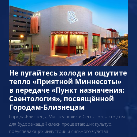
Не пугайтесь холода и ощутите
тепло «Приятной Миннесоты»
в передаче «Пункт назначения:
Саентология», посвящённой
Городам-Близнецам
Города-Близнецы, Миннеаполис и Сент-Пол, – это дом
для будоражащей смеси процветающих культур,
преуспевающих индустрий и сильного чувства