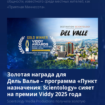
общности, известного среди местных жителей, как
«Приятная Миннесота».
Золотая награда для
Дель Валье – программа «Пункт
назначения: Scientology» сияет
на премии Viddy 2025 года
Scientology Media Productions получила золотую