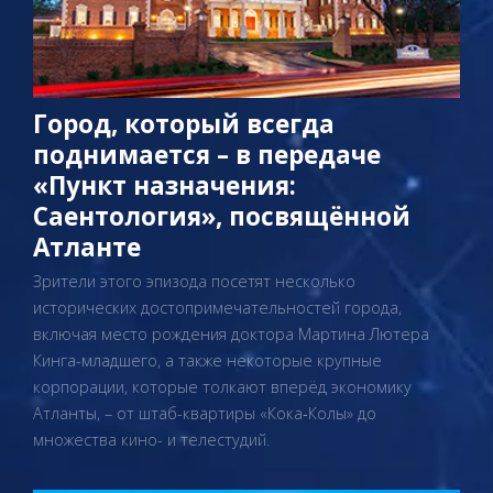
Город, который всегда
поднимается – в передаче
«Пункт назначения:
Саентология», посвящённой
Атланте
Зрители этого эпизода посетят несколько
исторических достопримечательностей города,
включая место рождения доктора Мартина Лютера
Кинга-младшего, а также некоторые крупные
корпорации, которые толкают вперёд экономику
Атланты, – от штаб-квартиры «Кока‑Колы» до
множества кино- и телестудий.