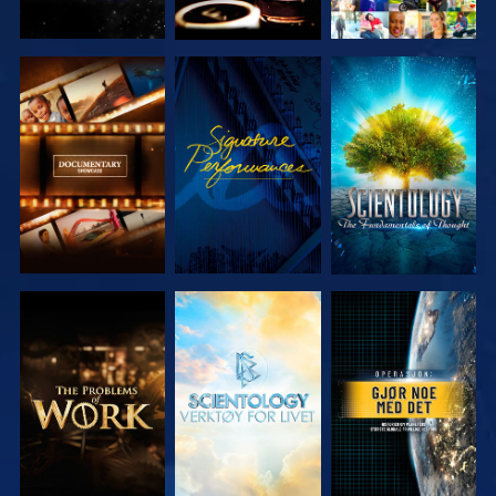
UTFORSK
SE
UTFORSK
SERIEN
SERIEN
UTFORSK
UTFORSK
SE
SERIEN
SERIEN