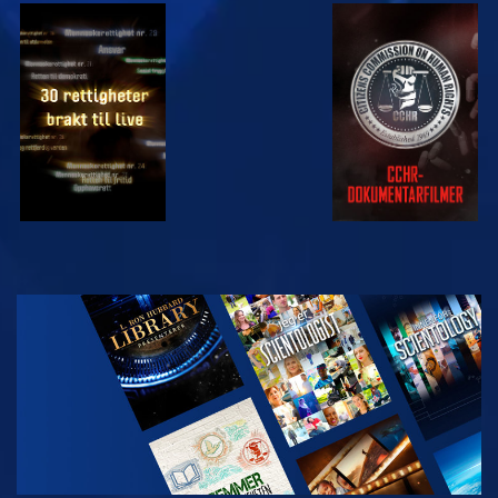
SE
SE
SE
SE
UTFORSK
SERIEN