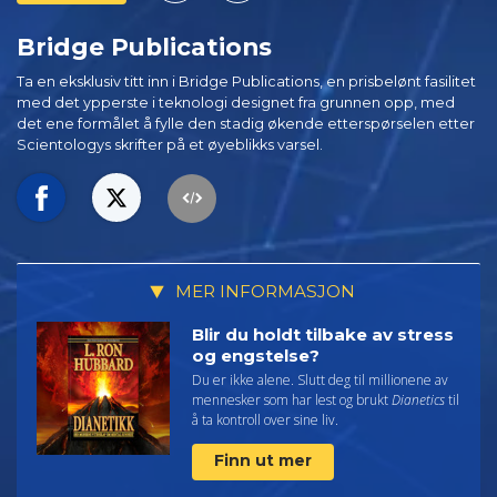
Bridge Publications
Ta en eksklusiv titt inn i Bridge Publications, en prisbelønt fasilitet
med det ypperste i teknologi designet fra grunnen opp, med
det ene formålet å fylle den stadig økende etterspørselen etter
Scientologys skrifter på et øyeblikks varsel.
MER INFORMASJON
Blir du holdt tilbake av stress
og engstelse?
Du er ikke alene. Slutt deg til millionene av
mennesker som har lest og brukt
Dianetics
til
å ta kontroll over sine liv.
Finn ut mer