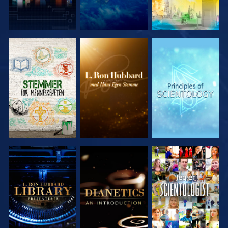
UTFORSK
UTFORSK
UTFORSK
SERIEN
SERIEN
SERIEN
UTFORSK
UTFORSK
SE
SERIEN
SERIEN