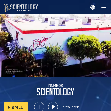
Se traileren
SPILL