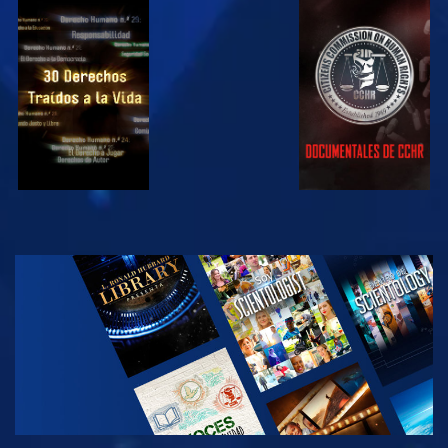
VE
VE
VE
VE
EXPLORA LAS
SERIES