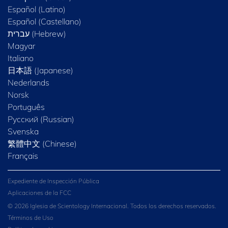
Español (Latino)
Español (Castellano)
Magyar
Italiano
日本語 (Japanese)
Nederlands
Norsk
Português
Русский (Russian)
Svenska
繁體中文 (Chinese)
Français
Expediente de Inspección Pública
Aplicaciones de la FCC
© 2026 Iglesia de Scientology Internacional. Todos los derechos reservados.
Términos de Uso