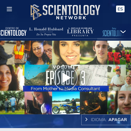
ES
Play
Video
IDIOMA:
APAGAR