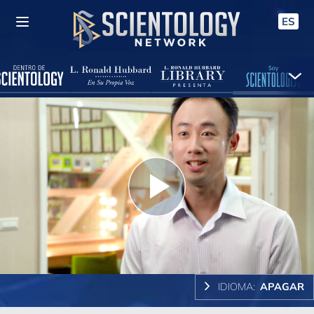
ES
Play
Video
IDIOMA:
APAGAR