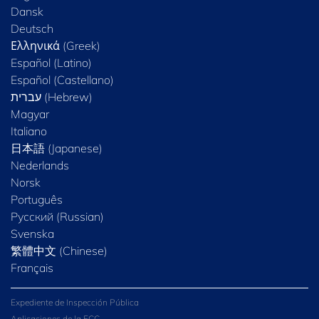
Dansk
Deutsch
Ελληνικά (Greek)
Español (Latino)
Español (Castellano)
Magyar
Italiano
日本語 (Japanese)
Nederlands
Norsk
Português
Русский (Russian)
Svenska
繁體中文 (Chinese)
Français
Expediente de Inspección Pública
Aplicaciones de la FCC