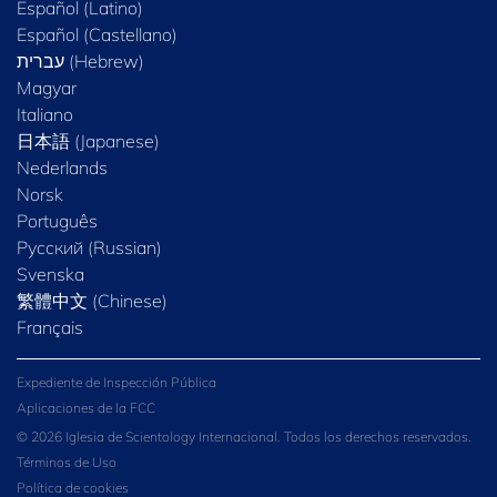
Español (Latino)
Español (Castellano)
Magyar
Italiano
日本語 (Japanese)
Nederlands
Norsk
Português
Русский (Russian)
Svenska
繁體中文 (Chinese)
Français
Expediente de Inspección Pública
Aplicaciones de la FCC
© 2026 Iglesia de Scientology Internacional. Todos los derechos reservados.
Términos de Uso
Política de cookies