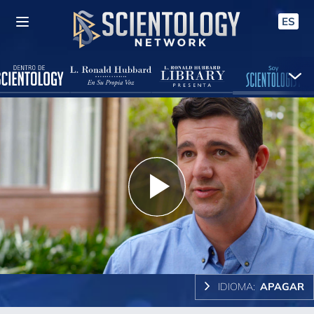
ES
Play
Video
IDIOMA:
APAGAR