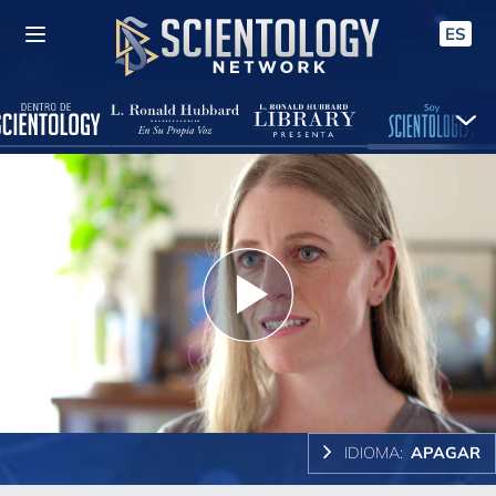
ES
Play
Video
IDIOMA:
APAGAR