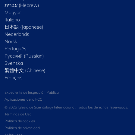
Magyar
Italiano
日本語 (Japanese)
Nederlands
Norsk
Português
Русский (Russian)
Svenska
繁體中文 (Chinese)
Français
Expediente de Inspección Pública
Aplicaciones de la FCC
© 2026 Iglesia de Scientology Internacional. Todos los derechos reservados.
Términos de Uso
Política de cookies
Política de privacidad
Aviso Legal