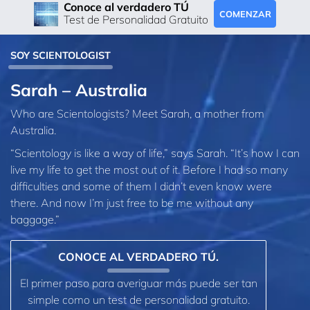
Conoce al verdadero TÚ
COMENZAR
Test de Personalidad Gratuito
SOY SCIENTOLOGIST
Sarah – Australia
Who are Scientologists? Meet Sarah, a mother from
Australia.
“Scientology is like a way of life,” says Sarah. “It’s how I can
live my life to get the most out of it. Before I had so many
difficulties and some of them I didn’t even know were
there. And now I’m just free to be me without any
baggage.”
CONOCE AL VERDADERO TÚ.
El primer paso para averiguar más puede ser tan
simple como un test de personalidad gratuito.