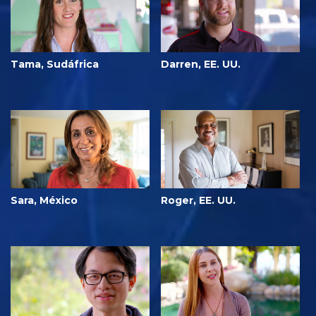
Tama, Sudáfrica
Darren, EE. UU.
Sara, México
Roger, EE. UU.