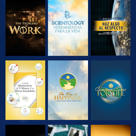
EXPLORA LAS
EXPLORA LAS
VE
SERIES
SERIES
VE
VE
VE