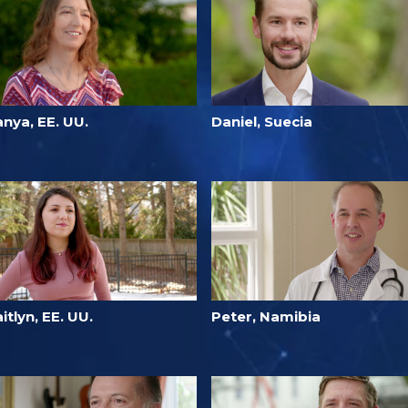
nya, EE. UU.
Daniel, Suecia
itlyn, EE. UU.
Peter, Namibia