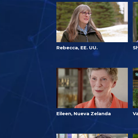
Rebecca, EE. UU.
S
Eileen, Nueva Zelanda
Va