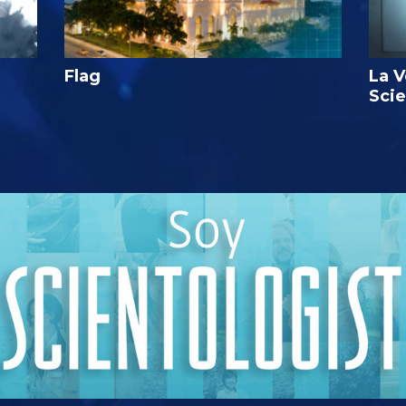
Flag
La V
Sci