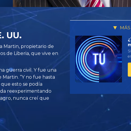
MÁS
E. UU.
¿
m
 Martin, propietario de
Si
os de Liberia, que vive en
em
a guerra civil. Y fue una
 Martin. “Y no fue hasta
 que esto se podía
 vida reexperimentando
lagro, nunca creí que