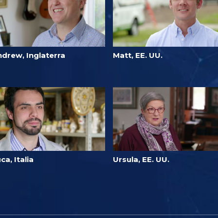
ndrew, Inglaterra
Matt, EE. UU.
ca, Italia
Ursula, EE. UU.