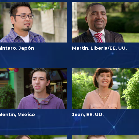
hintaro, Japón
Martin, Liberia/EE. UU.
lentín, México
Jean, EE. UU.