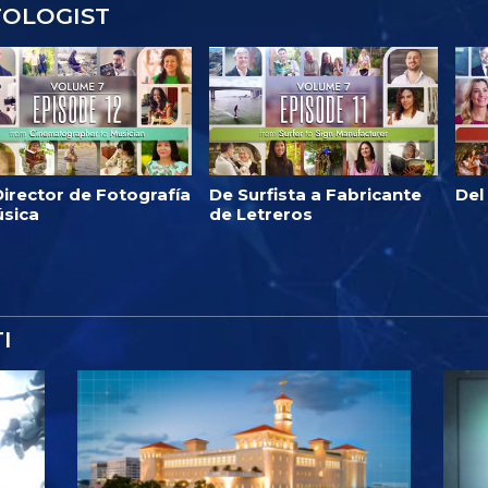
TOLOGIST
irector de Fotografía
De Surfista a Fabricante
Del
úsica
de Letreros
I