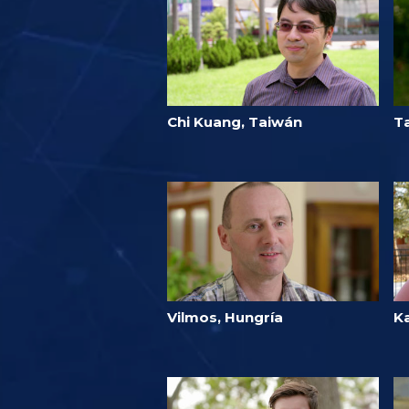
Chi Kuang, Taiwán
Ta
Vilmos, Hungría
Ka