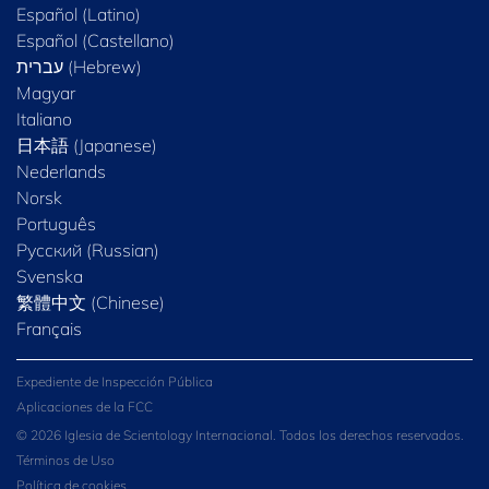
Español (Latino)
Español (Castellano)
Magyar
Italiano
日本語 (Japanese)
Nederlands
Norsk
Português
Русский (Russian)
Svenska
繁體中文 (Chinese)
Français
Expediente de Inspección Pública
Aplicaciones de la FCC
© 2026 Iglesia de Scientology Internacional. Todos los derechos reservados.
Términos de Uso
Política de cookies