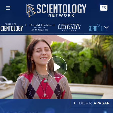
ES
Play
Video
IDIOMA:
APAGAR