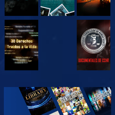
VE
VE
VE
VE
EXPLORA LAS
SERIES