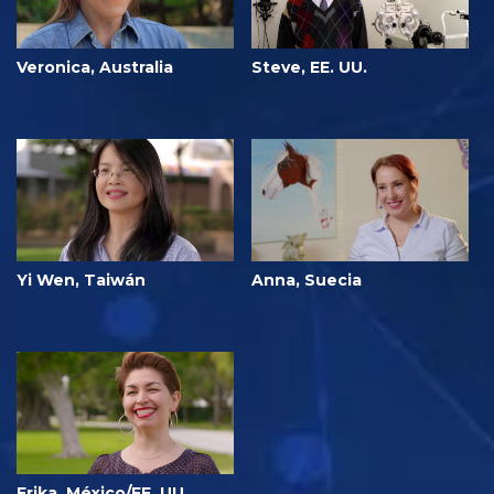
Veronica, Australia
Steve, EE. UU.
Yi Wen, Taiwán
Anna, Suecia
Erika, México/EE. UU.