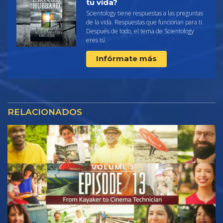
tu vida?
Scientology tiene respuestas a las preguntas
de la vida. Respuestas que funcionan para ti.
Después de todo, el tema de Scientology
eres
tú.
Infórmate más
RELACIONADOS