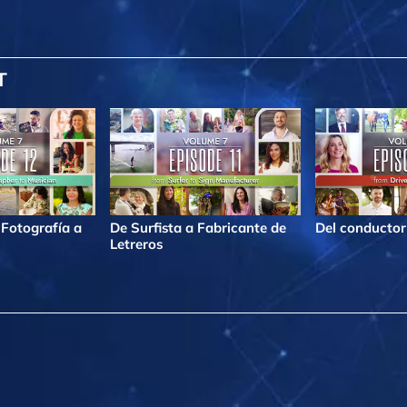
T
 Fotografía a
De Surfista a Fabricante de
Del conductor 
Letreros