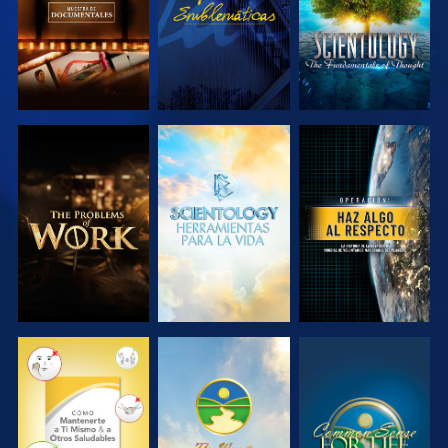
EXPLORA LAS
EXPLORA LAS
VE
SERIES
SERIES
VE
VE
VE