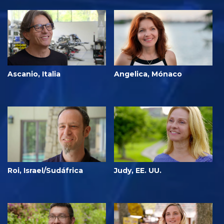
Ascanio, Italia
Angelica, Mónaco
Roi, Israel/Sudáfrica
Judy, EE. UU.