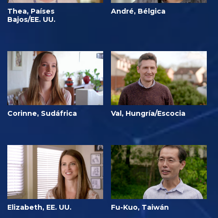
Thea, Países
André, Bélgica
Bajos/EE. UU.
Corinne, Sudáfrica
Val, Hungría/Escocia
Elizabeth, EE. UU.
Fu-Kuo, Taiwán