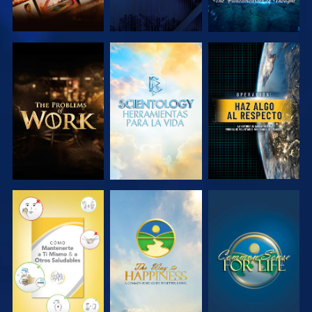
EXPLORA LAS
EXPLORA LAS
VE
SERIES
SERIES
VE
VE
VE