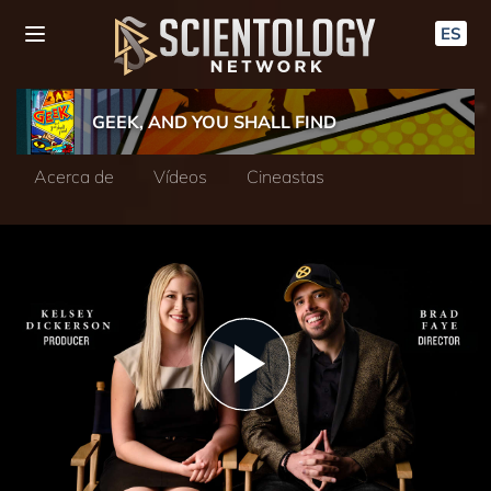
ES
GEEK, AND YOU SHALL FIND
Acerca de
Vídeos
Cineastas
Play
Video