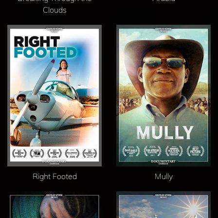
Clouds
Right Footed
Mully