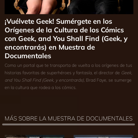
¡Vuélvete Geek! Sumérgete en los
Orígenes de la Cultura de los Cómics
con Geek, and You Shall Find (Geek, y
encontrarás) en Muestra de
Documentales
Como un portal que te transporta de vuelta a los orígenes de tus
historias favoritas de superhéroes y fantasía, el director de
Geek,
and You Shall Find (Geek, y encontrarás)
, Brad Faye, se sumerge
en la cultura que rodea a los cómics.
MÁS SOBRE LA MUESTRA DE DOCUMENTALES