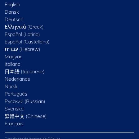
English
Dansk
Deutsch
Ελληνικά (Greek)
Español (Latino)
Español (Castellano)
Magyar
Italiano
日本語 (Japanese)
Nederlands
Norsk
Português
Русский (Russian)
Svenska
繁體中文 (Chinese)
Français
Expediente de Inspección Pública