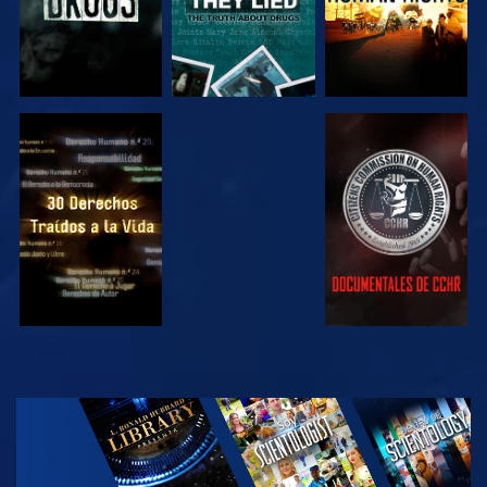
VE
VE
VE
VE
EXPLORA LAS
SERIES