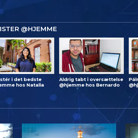
GISTER @HJEMME
stér i det bedste
Aldrig tabt i oversættelse
Pál
emme hos Natalia
@hjemme hos Bernardo
@h