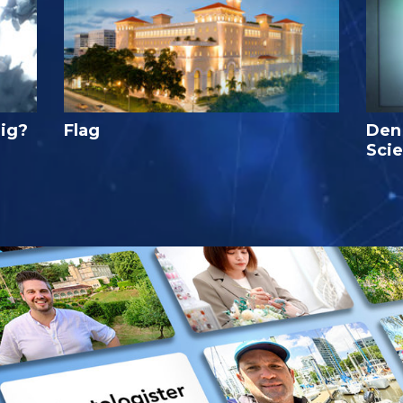
lig?
Flag
Den
Sci