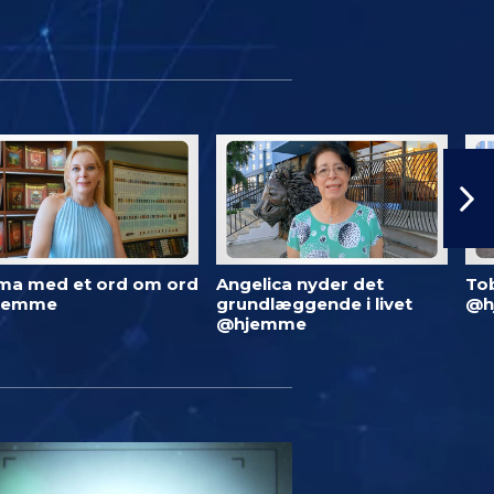
ma med et ord om ord
Angelica nyder det
To
jemme
grundlæggende i livet
@h
@hjemme