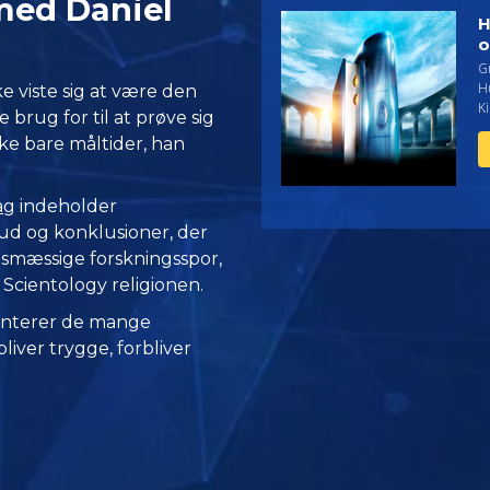
med Daniel
H
o
G
H
ke viste sig at være den
Ki
brug for til at prøve sig
ke bare måltider, han
ag
indeholder
 og konklusioner, der
gsmæssige forskningsspor,
Scientology religionen.
nterer de mange
iver trygge, forbliver