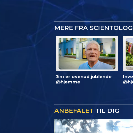
MERE FRA SCIENTOLO
Jim er ovenud jublende
Inve
@hjemme
@hj
ANBEFALET
TIL DIG