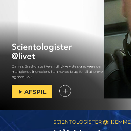
Daniels Brevkursus i Vejen til lykke viste sig at være den
manglende ingrediens, han havde brug for til at prøve
sig som kok.
AFSPIL
SCIENTOLOGISTER @HJEMME