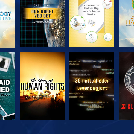
SE
SE