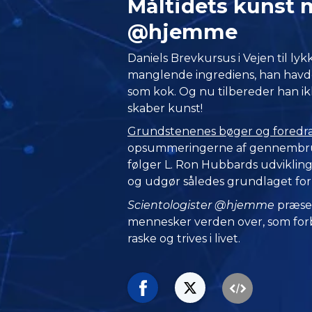
Måltidets kunst 
@hjemme
Daniels Brevkursus i Vejen til lyk
manglende ingrediens, han havde 
som kok. Og nu tilbereder han ik
skaber kunst!
Grundstenenes bøger og foredr
opsummeringerne af gennembrud
følger L. Ron Hubbards udviklin
og udgør således grundlaget for 
Scientologister @hjemme
præse
mennesker verden over, som forbl
raske og trives i livet.