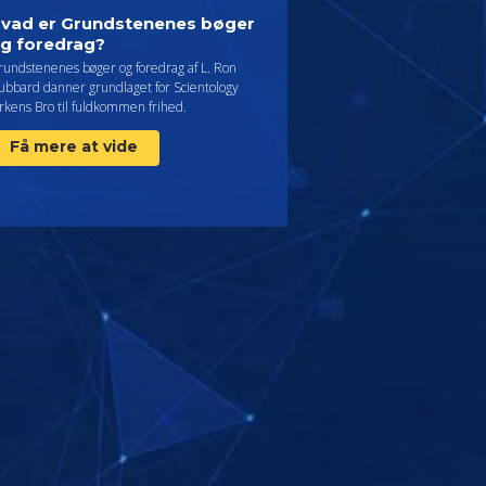
vad er Grundstenenes bøger
g foredrag?
rundstenenes bøger og foredrag af L. Ron
ubbard danner grundlaget for Scientology
rkens Bro til fuldkommen frihed.
Få mere at vide