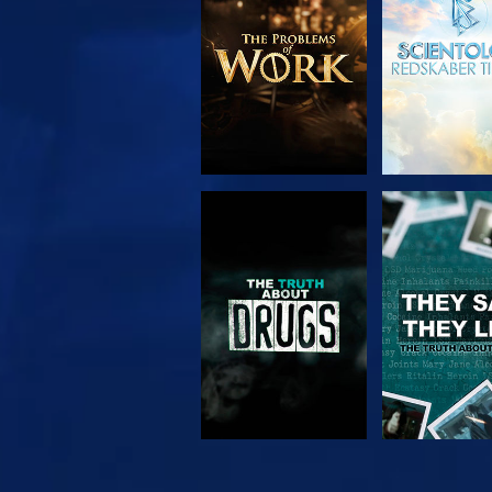
SE
SE